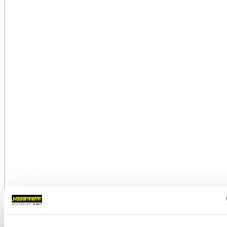
Шахтные ретортные печи с циркуляцией воздуха для
тепловой обработки до 850 °C