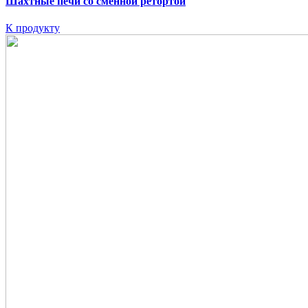
Шахтные печи со сменной ретортой
К продукту