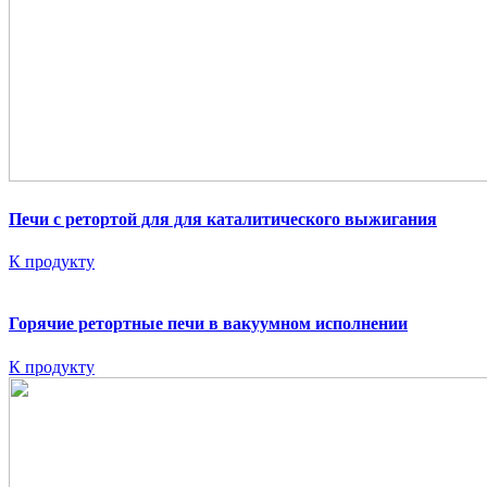
Печи с ретортой для для каталитического выжигания
К продукту
Горячие ретортные печи в вакуумном исполнении
К продукту