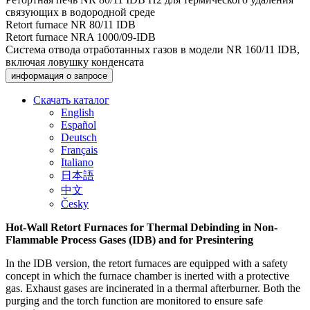
связующих в водородной среде
Retort furnace NR 80/11 IDB
Retort furnace NRA 1000/09-IDB
Система отвода отработанных газов в модели NR 160/11 IDB,
включая ловушку конденсата
информация о запросе
Скачать каталог
English
Español
Deutsch
Français
Italiano
日本語
中文
Česky
Hot-Wall Retort Furnaces for Thermal Debinding in Non-
Flammable Process Gases (IDB) and for Presintering
In the IDB version, the retort furnaces are equipped with a safety
concept in which the furnace chamber is inerted with a protective
gas. Exhaust gases are incinerated in a thermal afterburner. Both the
purging and the torch function are monitored to ensure safe