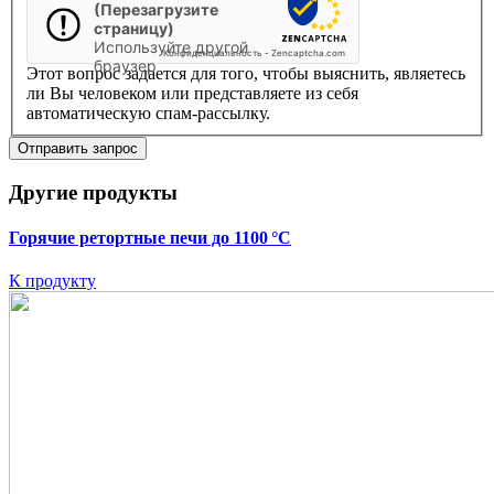
(Перезагрузите
страницу)
Используйте другой
Конфиденциальность
-
Zencaptcha.com
браузер
Этот вопрос задается для того, чтобы выяснить, являетесь
ли Вы человеком или представляете из себя
автоматическую спам-рассылку.
Другие продукты
Горячие ретортные печи до 1100 °C
К продукту