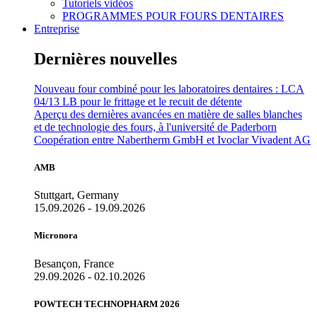
Tutoriels vidéos
PROGRAMMES POUR FOURS DENTAIRES
Entreprise
Dernières nouvelles
Nouveau four combiné pour les laboratoires dentaires : LCA
04/13 LB pour le frittage et le recuit de détente
Aperçu des dernières avancées en matière de salles blanches
et de technologie des fours, à l'université de Paderborn
Coopération entre Nabertherm GmbH et Ivoclar Vivadent AG
AMB
Stuttgart, Germany
15.09.2026 - 19.09.2026
Micronora
Besançon, France
29.09.2026 - 02.10.2026
POWTECH TECHNOPHARM 2026