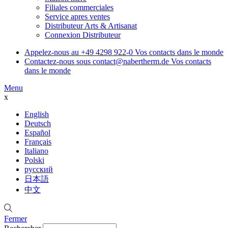
Filiales commerciales
Service apres ventes
Distributeur Arts & Artisanat
Connexion Distributeur
Appelez-nous au
+49 4298 922-0
Vos contacts dans le monde
Contactez-nous sous
contact@nabertherm.de
Vos contacts
dans le monde
Menu
x
English
Deutsch
Español
Français
Italiano
Polski
русский
日本語
中文
Fermer