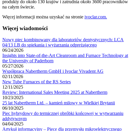
produkty do około 130 krajów i zatrudnia około 3600 pracowników
na całym świecie.
Więcej informacji można uzyskać na stronie
ivoclar.com.
Więcej wiadomości
Nowy piec kombinowany dla laboratoriów dentystycznych: LCA
04/13 LB do spiekania i wyżarzania odprężającego
06/24/2026
Insights into State-of-the-Art Cleanroom and Furnace Technology at
the University of Paderborn
05/27/2026
Współpraca Nabertherm GmbH i Ivoclar Vivadent AG
02/11/2026
New Tube Furnaces of the RS Series
12/11/2025
Review: International Sales Meeting 2025 at Nabertherm
10/23/2025
25 lat Nabertherm Ltd. – kamień milowy w Wielkiej Brytanii
06/10/2025
Piec hybrydowy do termicznej obróbki końcowej w wytwarzaniu
addytywnym
04/04/2025
Artykuł informacyjny – Piece dla przemysłu mikroelektrycznego