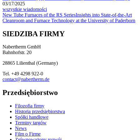
03/17/2025
wszystkie wiadomości
New Tube Furnaces of the RS Series
Insights into State-of-the-Art
Cleanroom and Furnace Technology at the University of Paderborn
SIEDZIBA FIRMY
Nabertherm GmbH
Bahnhofstr. 20
28865
Lilienthal
(
Germany
)
Tel.
+49 4298 922-0
contact@nabertherm.de
Przedsiębiorstwo
Filozofia firmy
Historia przedsiębiorstwa
Spółki handlowe
Terminy targów
News
Film o Firme
Zrównoważony rozwój