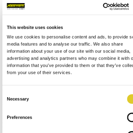
śr., 02/11/2026
Zweryfikowane programy spiekania dla pieca
This website uses cookies
spiekalniczego LHT 02/17 LB Speed i tlenku
cyrkonu IPS e.max ZirCAD Prime i IPS e.max
We use cookies to personalise content and ads, to provide s
ZirCAD Prime Esthetic
media features and to analyse our traffic. We also share
information about your use of our site with our social media,
advertising and analytics partners who may combine it with o
Nabertherm i Ivoclar ogłaszają nową współpracę. W ramach tej
information that you’ve provided to them or that they’ve colle
współpracy i po przeprowadzeniu intensywnych testów
from your use of their services.
opracowano i zweryfikowano programy spiekania dla
wysokotemperaturowego pieca spiekalniczego Nabertherm LHT
02/17 LB Speed, które są optymalnie dostosowane do materiałów z
tlenku cyrkonu firmy Ivoclar.
Consent
Necessary
Selection
Dzięki walidacji programów obie firmy gwarantują maksymalne
bezpieczeństwo procesów, powtarzalne wyniki i wysoką jakość
materiałów przy produkcji stopów z tlenku cyrkonu. Dzięki temu
laboratoria dentystyczne i technicy dentystyczni zyskują precyzyjnie
Preferences
dostosowane parametry, które umożliwiają prostą, bezpieczną i
wydajną obróbkę.