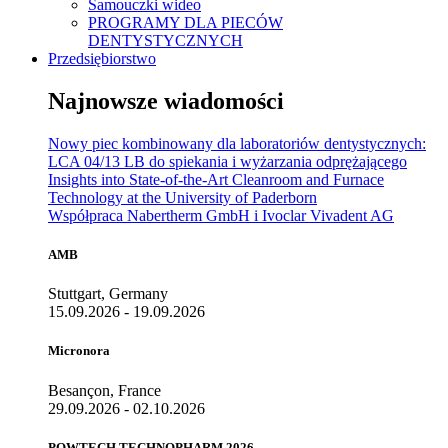
Samouczki wideo
PROGRAMY DLA PIECÓW
DENTYSTYCZNYCH
Przedsiębiorstwo
Najnowsze wiadomości
Nowy piec kombinowany dla laboratoriów dentystycznych:
LCA 04/13 LB do spiekania i wyżarzania odprężającego
Insights into State-of-the-Art Cleanroom and Furnace
Technology at the University of Paderborn
Współpraca Nabertherm GmbH i Ivoclar Vivadent AG
AMB
Stuttgart, Germany
15.09.2026 - 19.09.2026
Micronora
Besançon, France
29.09.2026 - 02.10.2026
POWTECH TECHNOPHARM 2026