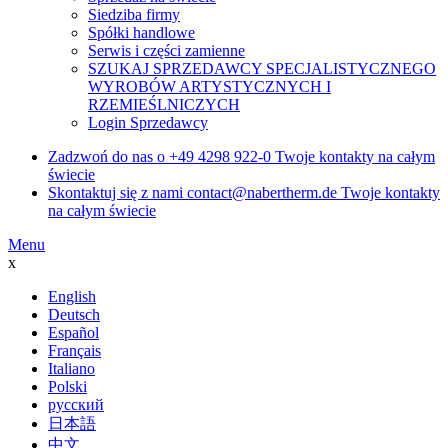
Siedziba firmy
Spółki handlowe
Serwis i części zamienne
SZUKAJ SPRZEDAWCY SPECJALISTYCZNEGO
WYROBÓW ARTYSTYCZNYCH I
RZEMIEŚLNICZYCH
Login Sprzedawcy
Zadzwoń do nas o
+49 4298 922-0
Twoje kontakty na całym
świecie
Skontaktuj się z nami
contact@nabertherm.de
Twoje kontakty
na całym świecie
Menu
x
English
Deutsch
Español
Français
Italiano
Polski
русский
日本語
中文