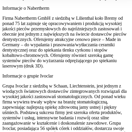
Informacje o Nabertherm
Firma Nabertherm GmbH z siedzibą w Lilienthal koło Bremy od
ponad 75 lat zajmuje się opracowywaniem i produkcją wysokiej
jakości pieców przemysłowych do najróżniejszych zastosowań i
obecnie jest jednym z największych na świecie dostawców pieców
dentystycznych. Oferujemy atrakcyjne cenowo piece – Made in
Germany – do wypalania i prasowania/wytłaczania ceramiki
dentystycznej oraz do spiekania tlenku cyrkonu i stopów
kobaltowo-chromowych. Oferujemy również szeroką gamę
systemów pieców do wyżarzania odprężającego po spiekaniu
laserowym (druk 3D).
Informacje o grupie Ivoclar
Grupa Ivoclar z siedzibą w Schaan, Liechtenstein, jest jednym z
wiodących światowych dostawców zintegrowanych rozwiązań dla
wysokiej jakości zastosowań stomatologicznych. Od ponad wieku
firma wywiera trwały wpływ na branżę stomatologiczną,
zapewniając najlepszą opiekę zdrowotną jamy ustnej i piękny
uśmiech. Podstawą sukcesu firmy jest szeroka oferta produktów,
systemów i usług, intensywne badania i rozwój oraz silne
zaangażowanie w kształcenie i doskonalenie zawodowe. Grupa
Ivoclar, posiadająca 56 spółek córek i oddziałów, dostarcza swoje