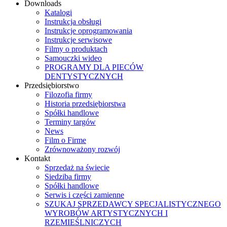
Downloads
Katalogi
Instrukcja obsługi
Instrukcje oprogramowania
Instrukcje serwisowe
Filmy o produktach
Samouczki wideo
PROGRAMY DLA PIECÓW
DENTYSTYCZNYCH
Przedsiębiorstwo
Filozofia firmy
Historia przedsiębiorstwa
Spółki handlowe
Terminy targów
News
Film o Firme
Zrównoważony rozwój
Kontakt
Sprzedaż na świecie
Siedziba firmy
Spółki handlowe
Serwis i części zamienne
SZUKAJ SPRZEDAWCY SPECJALISTYCZNEGO
WYROBÓW ARTYSTYCZNYCH I
RZEMIEŚLNICZYCH