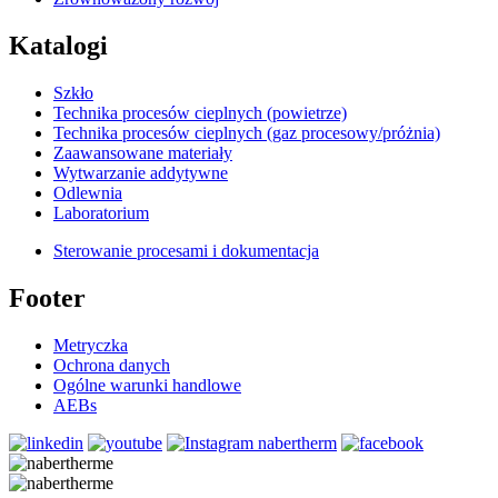
Katalogi
Szkło
Technika procesów cieplnych (powietrze)
Technika procesów cieplnych (gaz procesowy/próżnia)
Zaawansowane materiały
Wytwarzanie addytywne
Odlewnia
Laboratorium
Sterowanie procesami i dokumentacja
Footer
Metryczka
Ochrona danych
Ogólne warunki handlowe
AEBs