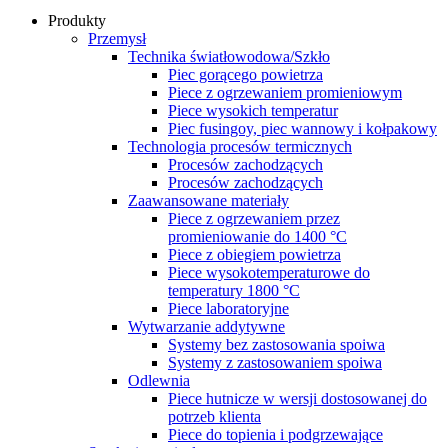
Produkty
Przemysł
Technika światłowodowa/Szkło
Piec gorącego powietrza
Piece z ogrzewaniem promieniowym
Piece wysokich temperatur
Piec fusingoy, piec wannowy i kołpakowy
Technologia procesów termicznych
Procesów zachodzących
Procesów zachodzących
Zaawansowane materiały
Piece z ogrzewaniem przez
promieniowanie do 1400 °C
Piece z obiegiem powietrza
Piece wysokotemperaturowe do
temperatury 1800 °C
Piece laboratoryjne
Wytwarzanie addytywne
Systemy bez zastosowania spoiwa
Systemy z zastosowaniem spoiwa
Odlewnia
Piece hutnicze w wersji dostosowanej do
potrzeb klienta
Piece do topienia i podgrzewające