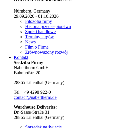
Nürnberg, Germany
29.09.2026 - 01.10.2026
Filozofia firmy
Historia przedsiębiorstwa
Spółki handlowe
Terminy targów
News
Film o Firme
Zrównoważony rozwój
Kontakt
Siedziba Firmy
Nabertherm GmbH
Bahnhofstr. 20
28865
Lilienthal
(
Germany
)
Tel.
+49 4298 922-0
contact@nabertherm.de
Warehouse Deliveries:
Dr.-Sasse-Straße 31,
28865 Lilienthal (Germany)
Sprzedaż na świecie