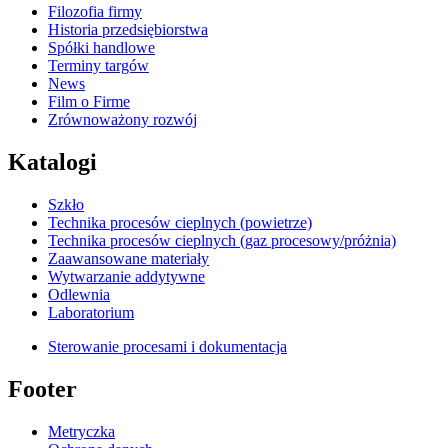
Filozofia firmy
Historia przedsiębiorstwa
Spółki handlowe
Terminy targów
News
Film o Firme
Zrównoważony rozwój
Katalogi
Szkło
Technika procesów cieplnych (powietrze)
Technika procesów cieplnych (gaz procesowy/próżnia)
Zaawansowane materiały
Wytwarzanie addytywne
Odlewnia
Laboratorium
Sterowanie procesami i dokumentacja
Footer
Metryczka