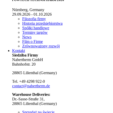
Nürnberg, Germany
29.09.2026 - 01.10.2026
Filozofia firmy
Historia przedsiębiorstwa
Spółki handlowe
Terminy targów
News
Film o Firme
Zrównoważony rozwój
Kontakt
Siedziba Firmy
Nabertherm GmbH
Bahnhofstr. 20
28865
Lilienthal
(
Germany
)
Tel.
+49 4298 922-0
contact@nabertherm.de
Warehouse Deliveries:
Dr.-Sasse-Straße 31,
28865 Lilienthal (Germany)
Sprzedaż na świecie