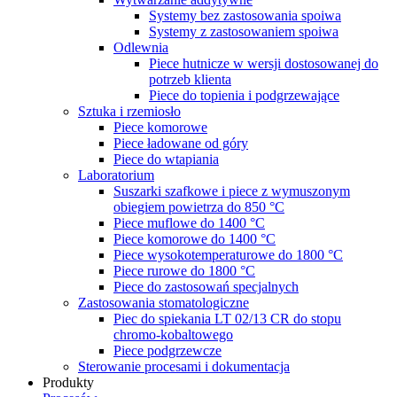
Systemy bez zastosowania spoiwa
Systemy z zastosowaniem spoiwa
Odlewnia
Piece hutnicze w wersji dostosowanej do
potrzeb klienta
Piece do topienia i podgrzewające
Sztuka i rzemiosło
Piece komorowe
Piece ładowane od góry
Piece do wtapiania
Laboratorium
Suszarki szafkowe i piece z wymuszonym
obiegiem powietrza do 850 °C
Piece muflowe do 1400 °C
Piece komorowe do 1400 °C
Piece wysokotemperaturowe do 1800 °C
Piece rurowe do 1800 °C
Piece do zastosowań specjalnych
Zastosowania stomatologiczne
Piec do spiekania LT 02/13 CR do stopu
chromo-kobaltowego
Piece podgrzewcze
Sterowanie procesami i dokumentacja
Produkty