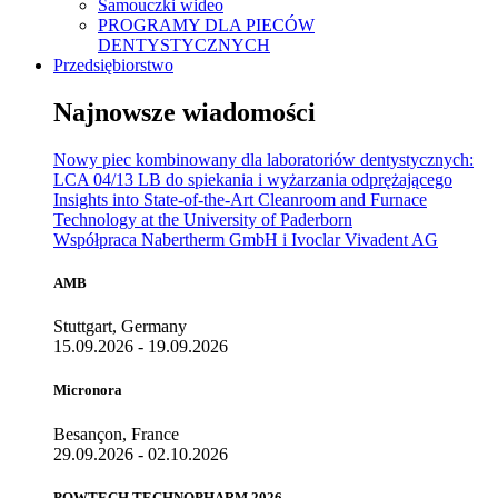
Samouczki wideo
PROGRAMY DLA PIECÓW
DENTYSTYCZNYCH
Przedsiębiorstwo
Najnowsze wiadomości
Nowy piec kombinowany dla laboratoriów dentystycznych:
LCA 04/13 LB do spiekania i wyżarzania odprężającego
Insights into State-of-the-Art Cleanroom and Furnace
Technology at the University of Paderborn
Współpraca Nabertherm GmbH i Ivoclar Vivadent AG
AMB
Stuttgart, Germany
15.09.2026 - 19.09.2026
Micronora
Besançon, France
29.09.2026 - 02.10.2026
POWTECH TECHNOPHARM 2026