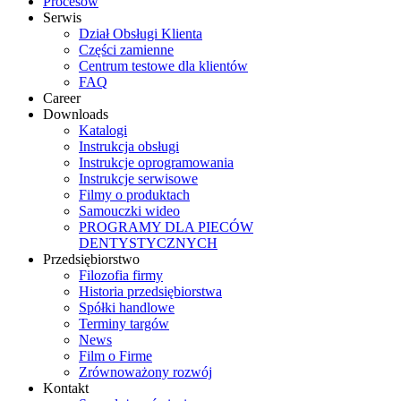
Procesów
Serwis
Dział Obsługi Klienta
Części zamienne
Centrum testowe dla klientów
FAQ
Career
Downloads
Katalogi
Instrukcja obsługi
Instrukcje oprogramowania
Instrukcje serwisowe
Filmy o produktach
Samouczki wideo
PROGRAMY DLA PIECÓW
DENTYSTYCZNYCH
Przedsiębiorstwo
Filozofia firmy
Historia przedsiębiorstwa
Spółki handlowe
Terminy targów
News
Film o Firme
Zrównoważony rozwój
Kontakt