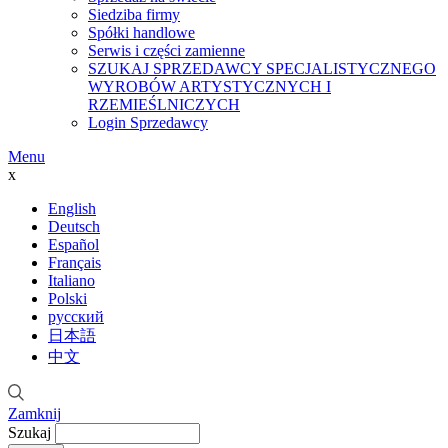
Siedziba firmy
Spółki handlowe
Serwis i części zamienne
SZUKAJ SPRZEDAWCY SPECJALISTYCZNEGO
WYROBÓW ARTYSTYCZNYCH I
RZEMIEŚLNICZYCH
Login Sprzedawcy
Menu
x
English
Deutsch
Español
Français
Italiano
Polski
русский
日本語
中文
Zamknij
Szukaj