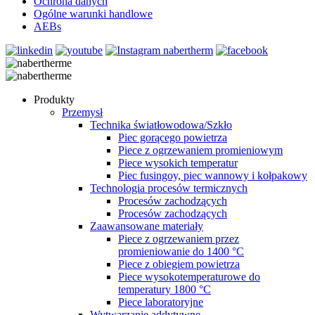
Ochrona danych
Ogólne warunki handlowe
AEBs
Produkty
Przemysł
Technika światłowodowa/Szkło
Piec gorącego powietrza
Piece z ogrzewaniem promieniowym
Piece wysokich temperatur
Piec fusingoy, piec wannowy i kołpakowy
Technologia procesów termicznych
Procesów zachodzących
Procesów zachodzących
Zaawansowane materiały
Piece z ogrzewaniem przez
promieniowanie do 1400 °C
Piece z obiegiem powietrza
Piece wysokotemperaturowe do
temperatury 1800 °C
Piece laboratoryjne
Wytwarzanie addytywne