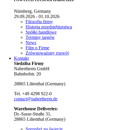
Nürnberg, Germany
29.09.2026 - 01.10.2026
Filozofia firmy
Historia przedsiębiorstwa
Spółki handlowe
Terminy targów
News
Film o Firme
Zrównoważony rozwój
Kontakt
Siedziba Firmy
Nabertherm GmbH
Bahnhofstr. 20
28865
Lilienthal
(
Germany
)
Tel.
+49 4298 922-0
contact@nabertherm.de
Warehouse Deliveries:
Dr.-Sasse-Straße 31,
28865 Lilienthal (Germany)
Sprzedaż na świecie