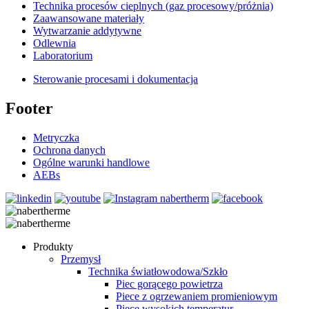
Technika procesów cieplnych (gaz procesowy/próżnia)
Zaawansowane materiały
Wytwarzanie addytywne
Odlewnia
Laboratorium
Sterowanie procesami i dokumentacja
Footer
Metryczka
Ochrona danych
Ogólne warunki handlowe
AEBs
Produkty
Przemysł
Technika światłowodowa/Szkło
Piec gorącego powietrza
Piece z ogrzewaniem promieniowym
Piece wysokich temperatur