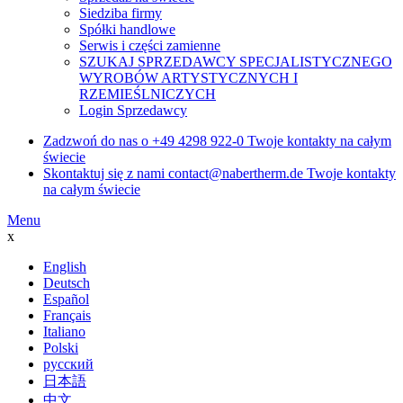
Siedziba firmy
Spółki handlowe
Serwis i części zamienne
SZUKAJ SPRZEDAWCY SPECJALISTYCZNEGO
WYROBÓW ARTYSTYCZNYCH I
RZEMIEŚLNICZYCH
Login Sprzedawcy
Zadzwoń do nas o
+49 4298 922-0
Twoje kontakty na całym
świecie
Skontaktuj się z nami
contact@nabertherm.de
Twoje kontakty
na całym świecie
Menu
x
English
Deutsch
Español
Français
Italiano
Polski
русский
日本語
中文