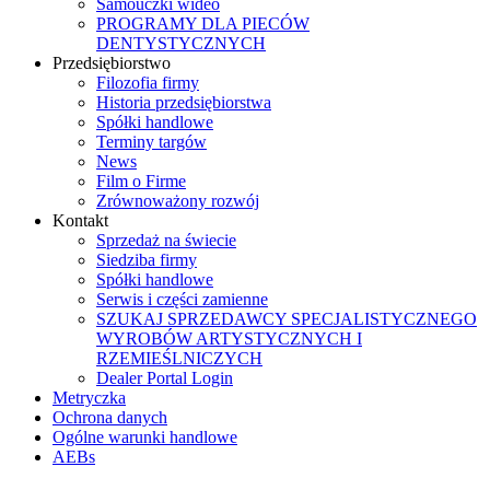
Samouczki wideo
PROGRAMY DLA PIECÓW
DENTYSTYCZNYCH
Przedsiębiorstwo
Filozofia firmy
Historia przedsiębiorstwa
Spółki handlowe
Terminy targów
News
Film o Firme
Zrównoważony rozwój
Kontakt
Sprzedaż na świecie
Siedziba firmy
Spółki handlowe
Serwis i części zamienne
SZUKAJ SPRZEDAWCY SPECJALISTYCZNEGO
WYROBÓW ARTYSTYCZNYCH I
RZEMIEŚLNICZYCH
Dealer Portal Login
Metryczka
Ochrona danych
Ogólne warunki handlowe
AEBs