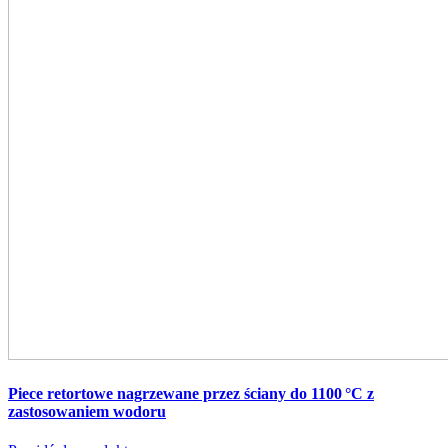
Piece retortowe nagrzewane przez ściany do 1100 °C z
zastosowaniem wodoru