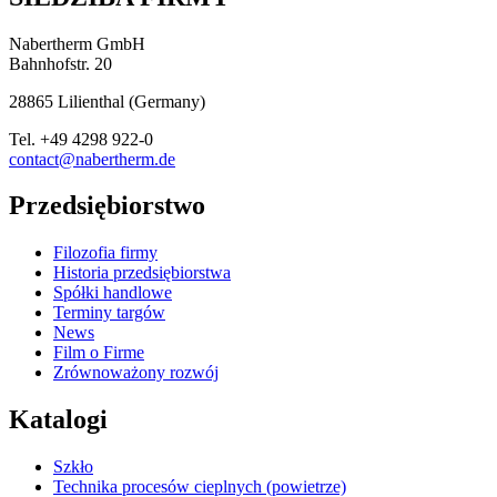
Nabertherm GmbH
Bahnhofstr. 20
28865
Lilienthal
(
Germany
)
Tel.
+49 4298 922-0
contact@nabertherm.de
Przedsiębiorstwo
Filozofia firmy
Historia przedsiębiorstwa
Spółki handlowe
Terminy targów
News
Film o Firme
Zrównoważony rozwój
Katalogi
Szkło
Technika procesów cieplnych (powietrze)