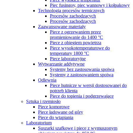
Piec fusingoy, piec wannowy i kołpakowy
Technologia procesów termicznych
Procesów zachodzących
Procesów zachodzących
Zaawansowane materiały
Piece z ogrzewaniem przez
promieniowanie do 1400 °C
Piece z obiegiem powietrza
Piece wysokotemperaturowe do
temperatury 1800 °C
Piece laboratoryjne
Wytwarzanie addytywne
Systemy bez zastosowania spoiwa
Systemy z zastosowaniem spoiwa
Odlewnia
Piece hutnicze w wersji dostosowanej do
potrzeb klienta
Piece do topienia i podgrzewające
Sztuka i rzemiosło
Piece komorowe
Piece ładowane od góry
Piece do wtapiania
Laboratorium
Suszarki szafkowe i piece z wymuszonym