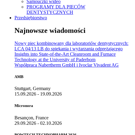
Samouczki wideo
PROGRAMY DLA PIECÓW
DENTYSTYCZNYCH
Przedsiębiorstwo
Najnowsze wiadomości
Nowy piec kombinowany dla laboratoriów dentystycznych:
LCA 04/13 LB do spiekania i wyżarzania odprężającego
Insights into State-of-the-Art Cleanroom and Furnace
Technology at the University of Paderborn
Współpraca Nabertherm GmbH i Ivoclar Vivadent AG
AMB
Stuttgart, Germany
15.09.2026 - 19.09.2026
Micronora
Besançon, France
29.09.2026 - 02.10.2026
POWTECH TECHNOPHARM 2026