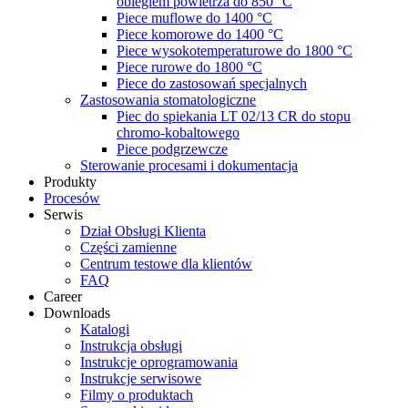
obiegiem powietrza do 850 °C
Piece muflowe do 1400 °C
Piece komorowe do 1400 °C
Piece wysokotemperaturowe do 1800 °C
Piece rurowe do 1800 °C
Piece do zastosowań specjalnych
Zastosowania stomatologiczne
Piec do spiekania LT 02/13 CR do stopu
chromo-kobaltowego
Piece podgrzewcze
Sterowanie procesami i dokumentacja
Produkty
Procesów
Serwis
Dział Obsługi Klienta
Części zamienne
Centrum testowe dla klientów
FAQ
Career
Downloads
Katalogi
Instrukcja obsługi
Instrukcje oprogramowania
Instrukcje serwisowe
Filmy o produktach