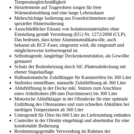
Temperaturgleichmäßigkeit
Heizelemente auf Tragerohren sorgen für freie
Wärmeabstrahlung und eine lange Lebensdauer
Mehrschichtige Isolierung aus Feuerleichtsteinen und
spezieller Hinterisolierung
Ausschließlicher Einsatz von Isolationsmaterialien ohne
Einstufung gemäß Verordnung (EG) Nr. 1272/2008 (CLP).
Das bedeutet, dass keine Aluminiumsilikatwolle, auch
bekannt als RCF-Faser, eingesetzt wird, die eingestuft und
möglicherweise krebserregend ist.
Selbsttragende, langlebige Deckenkonstruktion, als Gewölbe
gemauert
Schutz der Bodenheizung durch SiC-Plattenabdeckung mit
ebener Stapelauflage
Halbautomatische Zuluftklappe für Kammeröfen bis 300 Liter
Stufenlos einstellbare, manuelle Zuluftöffnung ab 360 Liter
Abluftöffnung in der Decke inkl. Stutzen zum Anschluss
eines Abluftrohres (80 mm Durchmesser) bis 300 Liter
Motorische Abluftklappe in der Ofendecke für eine optimale
Entlüftung des Ofenraumes und zum schnellen Abkühlen bei
niedrigen Temperaturen ab 360 Liter
Untergestell für Öfen bis 660 Liter im Lieferumfang enthalten
Controller in der Ofentür eingehängt und abnehmbar für eine
komfortable Bedienung
Bestimmungsgemäße Verwendung im Rahmen der