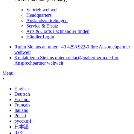
Vertrieb weltweit
Headquarters
Auslandsvertretungen
Service & Ersatz
Arts & Crafts Fachhändler finden
Händler Login
Rufen Sie uns an unter
+49 4298 922-0
Ihre Ansprechpartner
weltweit
Kontaktieren Sie uns unter
contact@nabertherm.de
Ihre
Ansprechpartner weltweit
Menü
x
English
Deutsch
Español
Français
Italiano
Polski
русский
日本語
中文