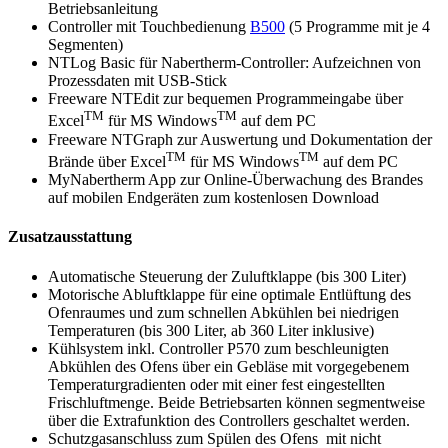
Betriebsanleitung
Controller mit Touchbedienung
B500
(5 Programme mit je 4
Segmenten)
NTLog Basic für Nabertherm-Controller: Aufzeichnen von
Prozessdaten mit USB‑Stick
Freeware NTEdit zur bequemen Programmeingabe über
TM
TM
Excel
für MS Windows
auf dem PC
Freeware NTGraph zur Auswertung und Dokumentation der
TM
TM
Brände über Excel
für MS Windows
auf dem PC
MyNabertherm App zur Online-Überwachung des Brandes
auf mobilen Endgeräten zum kostenlosen Download
Zusatzausstattung
Automatische Steuerung der Zuluftklappe (bis 300 Liter)
Motorische Abluftklappe für eine optimale Entlüftung des
Ofenraumes und zum schnellen Abkühlen bei niedrigen
Temperaturen (bis 300 Liter, ab 360 Liter inklusive)
Kühlsystem inkl. Controller P570 zum beschleunigten
Abkühlen des Ofens über ein Gebläse mit vorgegebenem
Temperaturgradienten oder mit einer fest eingestellten
Frischluftmenge. Beide Betriebsarten können segmentweise
über die Extrafunktion des Controllers geschaltet werden.
Schutzgasanschluss zum Spülen des Ofens mit nicht