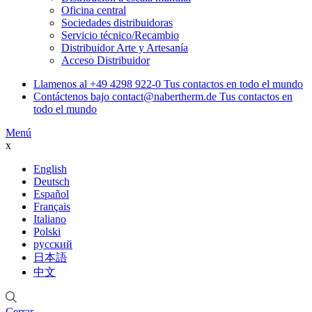
Oficina central
Sociedades distribuidoras
Servicio técnico/Recambio
Distribuidor Arte y Artesanía
Acceso Distribuidor
Llamenos al
+49 4298 922-0
Tus contactos en todo el mundo
Contáctenos bajo
contact@nabertherm.de
Tus contactos en
todo el mundo
Menú
x
English
Deutsch
Español
Français
Italiano
Polski
русский
日本語
中文
Cerrar