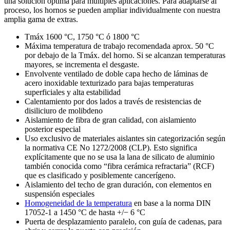
una solución óptima para múltiples aplicaciones. Para adaptarse al
proceso, los hornos se pueden ampliar individualmente con nuestra
amplia gama de extras.
Tmáx 1600 °C, 1750 °C ó 1800 °C
Máxima temperatura de trabajo recomendada aprox. 50 °C
por debajo de la Tmáx. del horno. Si se alcanzan temperaturas
mayores, se incrementa el desgaste.
Envolvente ventilado de doble capa hecho de láminas de
acero inoxidable texturizado para bajas temperaturas
superficiales y alta estabilidad
Calentamiento por dos lados a través de resistencias de
disiliciuro de molibdeno
Aislamiento de fibra de gran calidad, con aislamiento
posterior especial
Uso exclusivo de materiales aislantes sin categorización según
la normativa CE No 1272/2008 (CLP). Esto significa
explícitamente que no se usa la lana de silicato de aluminio
también conocida como “fibra cerámica refractaria” (RCF)
que es clasificado y posiblemente cancerígeno.
Aislamiento del techo de gran duración, con elementos en
suspensión especiales
Homogeneidad de la temperatura
en base a la norma DIN
17052-1 a 1450 °C de hasta +/− 6 °C
Puerta de desplazamiento paralelo, con guía de cadenas, para