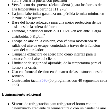
abrir y cerrar la puerta con precisión
Versión con dos puertas (delante/detrás) para los hornos de
alta temperatura a partir de HT 276/..
La junta laberíntica garantiza una pérdida térmica mínima en
la zona de la puerta
Base del horno reforzada para una mejor protección de los
aislantes de la solera del horno
Estandar, a partir del modelo HT 16/16 en adelante. Carga
2
distribuida: 5 Kg/dm
Escape de aire en la cubierta, con válvula motorizada de
salida del aire de escape, controlada a través de la función
extra del controlador
Campana extractora de acero fino como interfaz para la
extracción del aire del cliente
Limitador de seguridad ajustable, de la temperatura para el
horno y la carga
Uso conforme al destino en el marco de las instrucciones de
servicio
Controlador táctil
P570
(50 programas con 40 segmentos cada
uno)
Equipamiento adicional
Sistema de refrigeración para refrigerar el horno con un
determinado gradiente de temperatura o con un caudal de aire