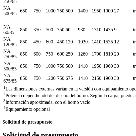
250/65
NA
650
750
1000
750
500
1400
1950
1900
27
t
500/65
NA
850
350
500
350
60
930
1310
1435
9
t
60/85
NA
850
450
600
450
120
1030
1410
1535
12
t
120/85
NA
850
600
750
600
250
1260
1700
1810
20
t
250/85
NA
850
750
1000
750
500
1410
1950
1960
30
t
500/85
NA
850
750
1200
750
675
1410
2150
1960
30
t
675/85
1
Las dimensiones externas varían en la versión con equipamiento opc
2
Potencia dependiendo del diseño del horno. Según la carga, puede 
3
Información aproximada, con el horno vacío
4
Equipamiento opcional
Solicitud de presupuesto
Solicitud de presupuesto