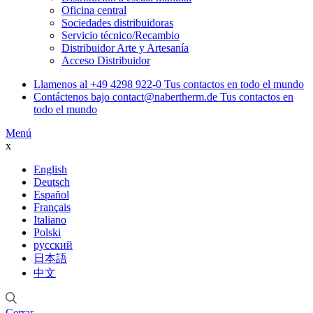
Oficina central
Sociedades distribuidoras
Servicio técnico/Recambio
Distribuidor Arte y Artesanía
Acceso Distribuidor
Llamenos al
+49 4298 922-0
Tus contactos en todo el mundo
Contáctenos bajo
contact@nabertherm.de
Tus contactos en
todo el mundo
Menú
x
English
Deutsch
Español
Français
Italiano
Polski
русский
日本語
中文
Cerrar