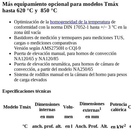
Más equipamiento opcional para modelos Tmáx
hasta 620 °C y 850 °C
Optimización de la
homogeneidad de la temperatura
de
conformidad con la norma DIN 17052-1 hasta +/− 3 °C en la
zona útil vacía
Bastidores de medición y termopares para mediciones TUS,
cargas o mediciones comparativas
Versión según AMS2750H o CQI-9
Puerta de elevación manual, para hornos de convección
NA120/65 y NA120/85
Puerta de elevación neumática, para hornos de cámara de
convección, a partir del modelo NA250/65
Sistema de rodillos manual en la cámara del horno para pesos
de carga elevados
Especificaciones técnicas
Dimensiones
Dimensiones
Potencia
Modelo
Tmáx
Volu-
C
1
internas
calórica
externas
en mm
men
en mm
2
°C
anch.
prof.
alt.
en l
Anch.
Prof.
Alt.
en kW