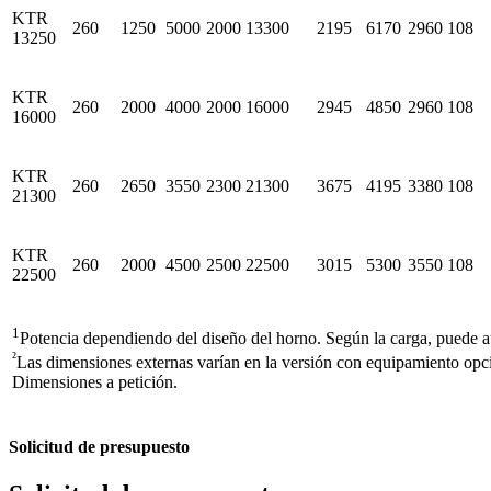
KTR
260
1250
5000
2000
13300
2195
6170
2960
108
13250
KTR
260
2000
4000
2000
16000
2945
4850
2960
108
16000
KTR
260
2650
3550
2300
21300
3675
4195
3380
108
21300
KTR
260
2000
4500
2500
22500
3015
5300
3550
108
22500
1
Potencia dependiendo del diseño del horno. Según la carga, puede 
²
Las dimensiones externas varían en la versión con equipamiento opc
Dimensiones a petición.
Solicitud de presupuesto