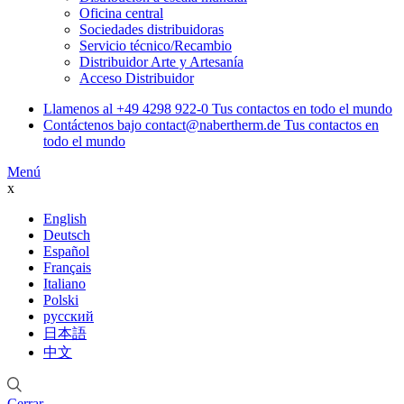
Oficina central
Sociedades distribuidoras
Servicio técnico/Recambio
Distribuidor Arte y Artesanía
Acceso Distribuidor
Llamenos al
+49 4298 922-0
Tus contactos en todo el mundo
Contáctenos bajo
contact@nabertherm.de
Tus contactos en
todo el mundo
Menú
x
English
Deutsch
Español
Français
Italiano
Polski
русский
日本語
中文
Cerrar