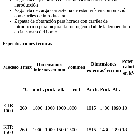
introducción
Vagoneta de carga con sistema de estantería en combinación
con carriles de introducción
Zapatas de obturación para hornos con carriles de
introducción para mejorar la homogeneidad de la temperatura
en la cámara del horno
Especificaciones técnicas
Poten
Dimensiones
Dimensiones
calór
Modelo
Tmáx
Volumen
2
internas en mm
externas
en mm
en k
°C
anch.
prof.
alt.
en l
Anch.
Prof.
Alt.
KTR
260
1000
1000
1000
1000
1815
1430
1890
18
1000
KTR
260
1000
1000
1500
1500
1815
1430
2390
18
1500