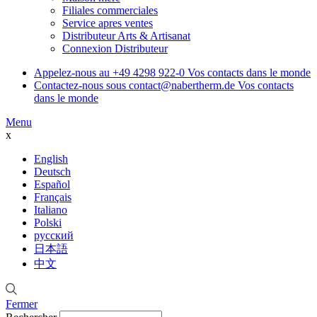
Filiales commerciales
Service apres ventes
Distributeur Arts & Artisanat
Connexion Distributeur
Appelez-nous au
+49 4298 922-0
Vos contacts dans le monde
Contactez-nous sous
contact@nabertherm.de
Vos contacts
dans le monde
Menu
x
English
Deutsch
Español
Français
Italiano
Polski
русский
日本語
中文
Fermer