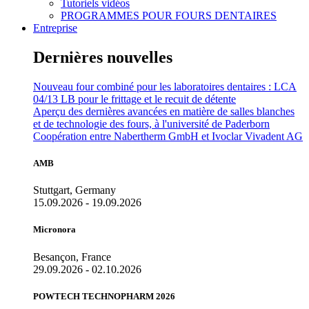
Tutoriels vidéos
PROGRAMMES POUR FOURS DENTAIRES
Entreprise
Dernières nouvelles
Nouveau four combiné pour les laboratoires dentaires : LCA
04/13 LB pour le frittage et le recuit de détente
Aperçu des dernières avancées en matière de salles blanches
et de technologie des fours, à l'université de Paderborn
Coopération entre Nabertherm GmbH et Ivoclar Vivadent AG
AMB
Stuttgart, Germany
15.09.2026 - 19.09.2026
Micronora
Besançon, France
29.09.2026 - 02.10.2026
POWTECH TECHNOPHARM 2026