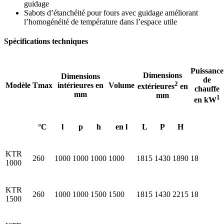
guidage
Sabots d’étanchéité pour fours avec guidage améliorant
l’homogénéité de température dans l’espace utile
Spécifications techniques
Puissance
Dimensions
Dimensions
de
2
Modèle
Tmax
intérieures en
Volume
extérieures
en
chauffe
mm
mm
1
en kW
°C
l
p
h
en l
L
P
H
KTR
260
1000
1000
1000
1000
1815
1430
1890
18
1000
KTR
260
1000
1000
1500
1500
1815
1430
2215
18
1500