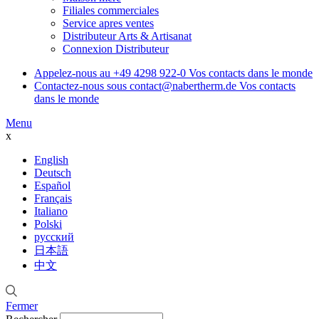
Filiales commerciales
Service apres ventes
Distributeur Arts & Artisanat
Connexion Distributeur
Appelez-nous au
+49 4298 922-0
Vos contacts dans le monde
Contactez-nous sous
contact@nabertherm.de
Vos contacts
dans le monde
Menu
x
English
Deutsch
Español
Français
Italiano
Polski
русский
日本語
中文
Fermer