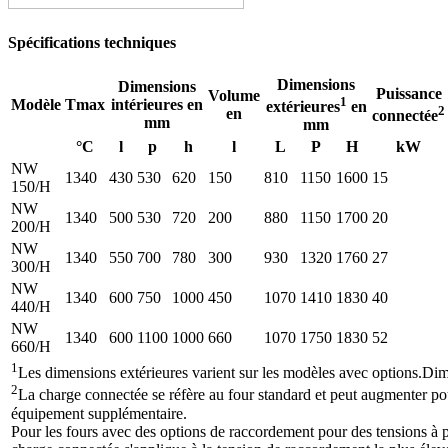
Spécifications techniques
Dimensions
Dimensions
Puissance
Volume
1
Modèle
Tmax
intérieures en
extérieures
en
2
en
connectée
mm
mm
°C
l
p
h
l
L
P
H
kW
NW
1340
430
530
620
150
810
1150
1600
15
150/H
NW
1340
500
530
720
200
880
1150
1700
20
200/H
NW
1340
550
700
780
300
930
1320
1760
27
300/H
NW
1340
600
750
1000
450
1070
1410
1830
40
440/H
NW
1340
600
1100
1000
660
1070
1750
1830
52
660/H
1
Les dimensions extérieures varient sur les modèles avec options.D
2
La charge connectée se réfère au four standard et peut augmenter po
équipement supplémentaire.
Pour les fours avec des options de raccordement pour des tensions à p