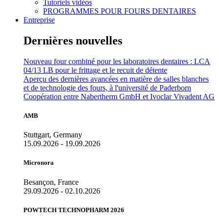
Tutoriels vidéos
PROGRAMMES POUR FOURS DENTAIRES
Entreprise
Dernières nouvelles
Nouveau four combiné pour les laboratoires dentaires : LCA
04/13 LB pour le frittage et le recuit de détente
Aperçu des dernières avancées en matière de salles blanches
et de technologie des fours, à l'université de Paderborn
Coopération entre Nabertherm GmbH et Ivoclar Vivadent AG
AMB
Stuttgart, Germany
15.09.2026 - 19.09.2026
Micronora
Besançon, France
29.09.2026 - 02.10.2026
POWTECH TECHNOPHARM 2026