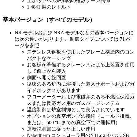
上から下への炉加熱の複数ゾーン制御
1.4841 製のレトルト
基本バージョン（すべてのモデル）
NR モデルおよび NRA モデルなどの基本バージョンに
は次の違いがあります 、制御タイプについては 71 ペ
ージを参照
ステンレス鋼板を使用したフレーム構造内のコン
パクトなケーシング
お客様が準備するクレーンまたは吊上装置を使用
して前上から装入
側面へ開く旋回蓋
循環のある炉内に溶接した装入サポートおよびガ
イドボックスがあります
フローメーターおよび電磁弁のある不燃性保護ガ
スまたは反応ガス用のガスパージシステム
温度制御は炉室制御として実装されています
オプションの真空ポンプの接続（コールド排気、
または、600 °C までの真空下での運転用）
運転説明書に従った正しい使用
Nabertherm コントローラ用のNTLog Basic: USB