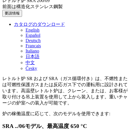
レトルト炉 SRA 200/09
前面は構造化ステンレス鋼製
要請情報
カタログのダウンロード
English
Español
Deutsch
Français
Italiano
日本語
中文
Česky
レトルト炉 SR および SRA（ガス循環付き）は、不燃性また
は可燃性保護ガスまたは反応ガス下での運転用に設計されて
います。高温壁レトルト炉は、クレーン、または、お客様が
取り付ける吊上装置を使用して上から装入します。重いチャ
ージの炉室への装入が可能です。
炉の稼働温度に応じて、次のモデルを使用できます:
SRA ../06モデル、最高温度 650 °C