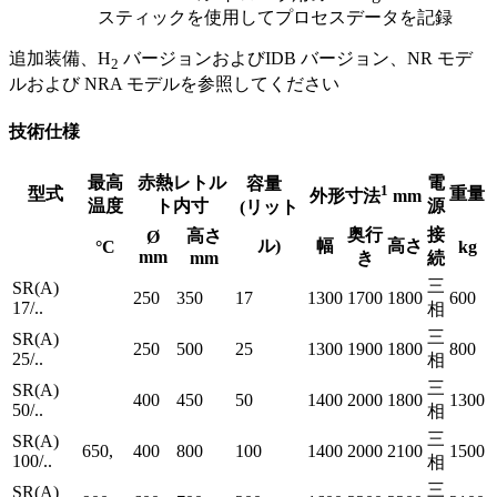
スティックを使用してプロセスデータを記録
追加装備、H
バージョンおよびIDB バージョン、NR モデ
2
ルおよび NRA モデルを参照してください
技術仕様
最高
赤熱レトル
電
容量
1
型式
重量
外形寸法
mm
温度
ト内寸
源
(リット
奥行
接
高さ
Ø
ル)
幅
高さ
°C
kg
mm
mm
き
続
三
SR(A)
250
350
17
1300
1700
1800
600
17/..
相
三
SR(A)
250
500
25
1300
1900
1800
800
25/..
相
三
SR(A)
400
450
50
1400
2000
1800
1300
50/..
相
三
SR(A)
650,
400
800
100
1400
2000
2100
1500
100/..
相
三
SR(A)