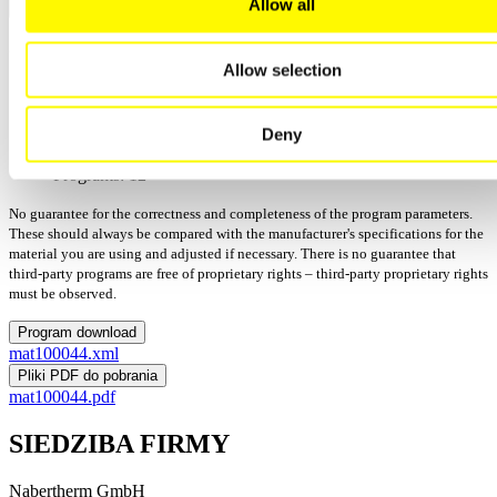
Allow all
Gingiva Keramik
Allow selection
Manufactor: Amann Girrbach
Process: Wypalić
Deny
Uaktualniono: 12/15/2025
Wersja:
Programs: 12
No guarantee for the correctness and completeness of the program parameters.
These should always be compared with the manufacturer's specifications for the
material you are using and adjusted if necessary. There is no guarantee that
third-party programs are free of proprietary rights – third-party proprietary rights
must be observed.
Program download
mat100044.xml
Pliki PDF do pobrania
mat100044.pdf
SIEDZIBA FIRMY
Nabertherm GmbH