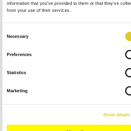
information that you’ve provided to them or that they’ve colle
Siedziba firmy
Spółki handlowe
from your use of their services.
Serwis i części zamienne
SZUKAJ SPRZEDAWCY SPECJALISTYCZNEGO
WYROBÓW ARTYSTYCZNYCH I
Consent
RZEMIEŚLNICZYCH
Login Sprzedawcy
Necessary
Selection
Menu
x
Preferences
English
Deutsch
Español
Statistics
Français
Italiano
Polski
Marketing
русский
日本語
中文
Show details
Zamknij
Szukaj