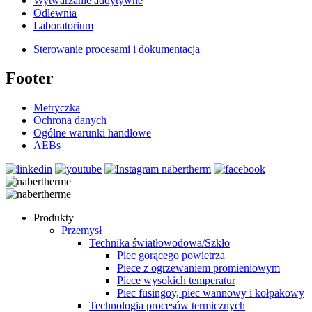
Wytwarzanie addytywne
Odlewnia
Laboratorium
Sterowanie procesami i dokumentacja
Footer
Metryczka
Ochrona danych
Ogólne warunki handlowe
AEBs
Produkty
Przemysł
Technika światłowodowa/Szkło
Piec gorącego powietrza
Piece z ogrzewaniem promieniowym
Piece wysokich temperatur
Piec fusingoy, piec wannowy i kołpakowy
Technologia procesów termicznych