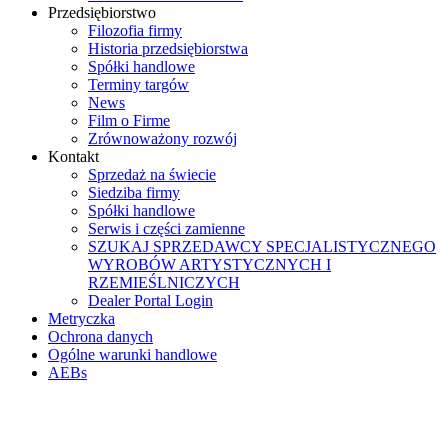
Przedsiębiorstwo
Filozofia firmy
Historia przedsiębiorstwa
Spółki handlowe
Terminy targów
News
Film o Firme
Zrównoważony rozwój
Kontakt
Sprzedaż na świecie
Siedziba firmy
Spółki handlowe
Serwis i części zamienne
SZUKAJ SPRZEDAWCY SPECJALISTYCZNEGO
WYROBÓW ARTYSTYCZNYCH I
RZEMIEŚLNICZYCH
Dealer Portal Login
Metryczka
Ochrona danych
Ogólne warunki handlowe
AEBs