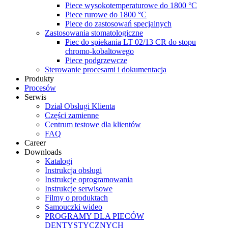
Piece wysokotemperaturowe do 1800 °C
Piece rurowe do 1800 °C
Piece do zastosowań specjalnych
Zastosowania stomatologiczne
Piec do spiekania LT 02/13 CR do stopu
chromo-kobaltowego
Piece podgrzewcze
Sterowanie procesami i dokumentacja
Produkty
Procesów
Serwis
Dział Obsługi Klienta
Części zamienne
Centrum testowe dla klientów
FAQ
Career
Downloads
Katalogi
Instrukcja obsługi
Instrukcje oprogramowania
Instrukcje serwisowe
Filmy o produktach
Samouczki wideo
PROGRAMY DLA PIECÓW
DENTYSTYCZNYCH