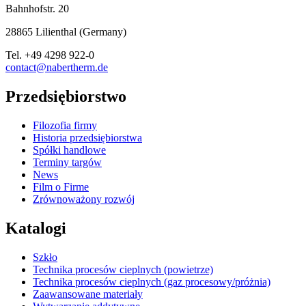
Bahnhofstr. 20
28865
Lilienthal
(
Germany
)
Tel.
+49 4298 922-0
contact@nabertherm.de
Przedsiębiorstwo
Filozofia firmy
Historia przedsiębiorstwa
Spółki handlowe
Terminy targów
News
Film o Firme
Zrównoważony rozwój
Katalogi
Szkło
Technika procesów cieplnych (powietrze)
Technika procesów cieplnych (gaz procesowy/próżnia)
Zaawansowane materiały