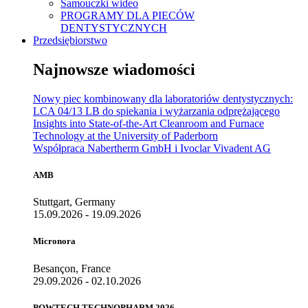
Samouczki wideo
PROGRAMY DLA PIECÓW
DENTYSTYCZNYCH
Przedsiębiorstwo
Najnowsze wiadomości
Nowy piec kombinowany dla laboratoriów dentystycznych:
LCA 04/13 LB do spiekania i wyżarzania odprężającego
Insights into State-of-the-Art Cleanroom and Furnace
Technology at the University of Paderborn
Współpraca Nabertherm GmbH i Ivoclar Vivadent AG
AMB
Stuttgart, Germany
15.09.2026 - 19.09.2026
Micronora
Besançon, France
29.09.2026 - 02.10.2026
POWTECH TECHNOPHARM 2026