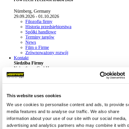
Nürnberg, Germany
29.09.2026 - 01.10.2026
Filozofia firmy
Historia przedsiębiorstwa
Spółki handlowe
Terminy targów
News
Film o Firme
Zrównoważony rozwój
Kontakt
Siedziba Firmy
Nabertherm GmbH
Bahnhofstr. 20
28865
Lilienthal
(
Germany
)
Tel.
+49 4298 922-0
This website uses cookies
contact@nabertherm.de
We use cookies to personalise content and ads, to provide s
Warehouse Deliveries:
media features and to analyse our traffic. We also share
Dr.-Sasse-Straße 31,
28865 Lilienthal (Germany)
information about your use of our site with our social media,
advertising and analytics partners who may combine it with o
Sprzedaż na świecie