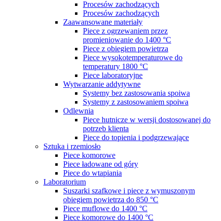
Procesów zachodzących
Procesów zachodzących
Zaawansowane materiały
Piece z ogrzewaniem przez
promieniowanie do 1400 °C
Piece z obiegiem powietrza
Piece wysokotemperaturowe do
temperatury 1800 °C
Piece laboratoryjne
Wytwarzanie addytywne
Systemy bez zastosowania spoiwa
Systemy z zastosowaniem spoiwa
Odlewnia
Piece hutnicze w wersji dostosowanej do
potrzeb klienta
Piece do topienia i podgrzewające
Sztuka i rzemiosło
Piece komorowe
Piece ładowane od góry
Piece do wtapiania
Laboratorium
Suszarki szafkowe i piece z wymuszonym
obiegiem powietrza do 850 °C
Piece muflowe do 1400 °C
Piece komorowe do 1400 °C