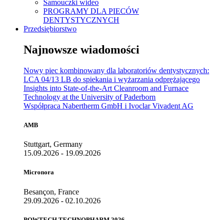
Samouczki wideo
PROGRAMY DLA PIECÓW
DENTYSTYCZNYCH
Przedsiębiorstwo
Najnowsze wiadomości
Nowy piec kombinowany dla laboratoriów dentystycznych:
LCA 04/13 LB do spiekania i wyżarzania odprężającego
Insights into State-of-the-Art Cleanroom and Furnace
Technology at the University of Paderborn
Współpraca Nabertherm GmbH i Ivoclar Vivadent AG
AMB
Stuttgart, Germany
15.09.2026 - 19.09.2026
Micronora
Besançon, France
29.09.2026 - 02.10.2026
POWTECH TECHNOPHARM 2026