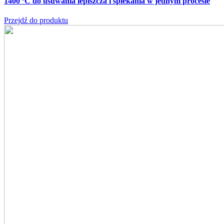
1400 °C
do usuwania lepiszcza i spiekania w jednym procesie
Przejdź do produktu