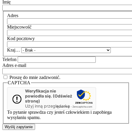
Imię
Adres
Miejscowość
Kod pocztowy
Kraj…
Telefon
Adres e-mail
Proszę do mnie zadzwonić.
CAPTCHA
Weryfikacja nie
powiodła się. (Odśwież
stronę)
Użyj inną przeglądarkę
Prywatność
-
Zencaptcha.com
To pytanie sprawdza czy jesteś człowiekiem i zapobiega
wysyłaniu spamu.