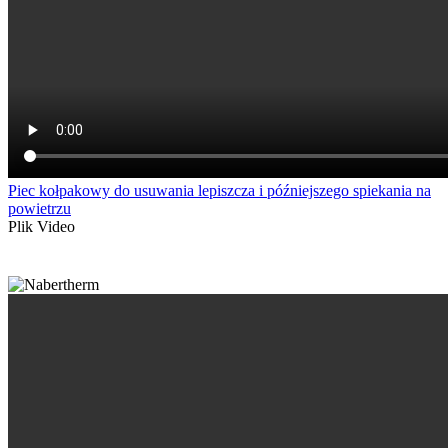
Piec kołpakowy do usuwania lepiszcza i późniejszego spiekania na
powietrzu
Plik Video