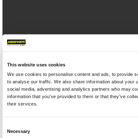
This website uses cookies
We use cookies to personalise content and ads, to provide s
to analyse our traffic. We also share information about your u
social media, advertising and analytics partners who may com
information that you’ve provided to them or that they’ve coll
their services.
Instalacje pieców spiekowych do substytutów kości z materiałów
syntetycznych
Dalsze produkty
Consent
Necessary
Selection
Piece komorowe z ogrzewaniem prętowym do 1400 °C