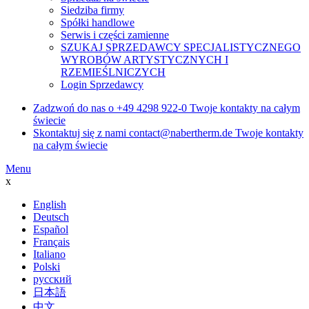
Siedziba firmy
Spółki handlowe
Serwis i części zamienne
SZUKAJ SPRZEDAWCY SPECJALISTYCZNEGO
WYROBÓW ARTYSTYCZNYCH I
RZEMIEŚLNICZYCH
Login Sprzedawcy
Zadzwoń do nas o
+49 4298 922-0
Twoje kontakty na całym
świecie
Skontaktuj się z nami
contact@nabertherm.de
Twoje kontakty
na całym świecie
Menu
x
English
Deutsch
Español
Français
Italiano
Polski
русский
日本語
中文