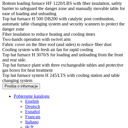
Bottom loading furnace HF 1220/LBS with fiber insulation, safety
barrier to safeguard the danger zone and manually movable table for
ease of loading and unloading
Top hat furnace H 500 DB200 with catalytic post combustion,
automatic table changing system and security scanners to protect the
danger zone
Fiber insulation to reduce heating and cooling times
Two-hands operation with swivel arm
Fabric cover on the fiber roof (and sides) to reduce fiber dust
Cooling system with fresh air fan for rapid cooling
Top hat furnace H 3070/S for loading and unloading from the front
and rear side.
Top hat furnace plant with three exchangeable tables and protective
gas boxes for heat treatment
Top hat furnace system H 245/LTS with cooling station and table
changing system
Prośba o informacje
Pobieranie katalogu
English
Deutsch
Español
Français
Italiano
中文