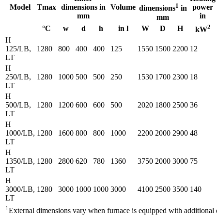
1
Model
Tmax
dimensions in
Volume
power
dimensions
in
mm
in
mm
2
°C
w
d
h
in l
W
D
H
kW
H
125/LB,
1280
800
400
400
125
1550
1500
2200
12
LT
H
250/LB,
1280
1000
500
500
250
1530
1700
2300
18
LT
H
500/LB,
1280
1200
600
600
500
2020
1800
2500
36
LT
H
1000/LB,
1280
1600
800
800
1000
2200
2000
2900
48
LT
H
1350/LB,
1280
2800
620
780
1360
3750
2000
3000
75
LT
H
3000/LB,
1280
3000
1000
1000
3000
4100
2500
3500
140
LT
1
External dimensions vary when furnace is equipped with additional