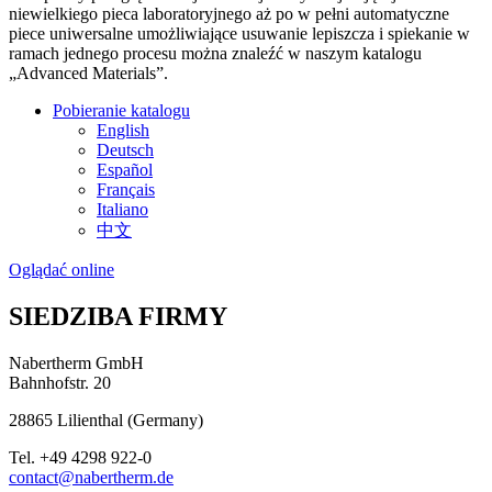
niewielkiego pieca laboratoryjnego aż po w pełni automatyczne
piece uniwersalne umożliwiające usuwanie lepiszcza i spiekanie w
ramach jednego procesu można znaleźć w naszym katalogu
„Advanced Materials”.
Pobieranie katalogu
English
Deutsch
Español
Français
Italiano
中文
Oglądać online
SIEDZIBA FIRMY
Nabertherm GmbH
Bahnhofstr. 20
28865
Lilienthal
(
Germany
)
Tel.
+49 4298 922-0
contact@nabertherm.de