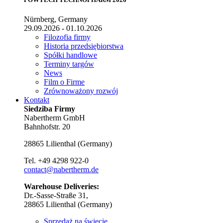
Nürnberg, Germany
29.09.2026 - 01.10.2026
Filozofia firmy
Historia przedsiębiorstwa
Spółki handlowe
Terminy targów
News
Film o Firme
Zrównoważony rozwój
Kontakt
Siedziba Firmy
Nabertherm GmbH
Bahnhofstr. 20
28865
Lilienthal
(
Germany
)
Tel.
+49 4298 922-0
contact@nabertherm.de
Warehouse Deliveries:
Dr.-Sasse-Straße 31,
28865 Lilienthal (Germany)
Sprzedaż na świecie