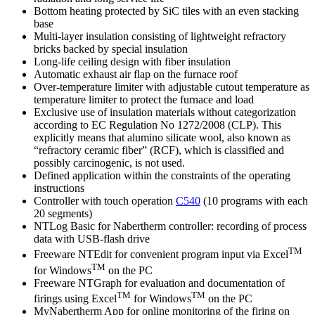
Bottom heating protected by SiC tiles with an even stacking
base
Multi-layer insulation consisting of lightweight refractory
bricks backed by special insulation
Long-life ceiling design with fiber insulation
Automatic exhaust air flap on the furnace roof
Over-temperature limiter with adjustable cutout temperature as
temperature limiter to protect the furnace and load
Exclusive use of insulation materials without categorization
according to EC Regulation No 1272/2008 (CLP). This
explicitly means that alumino silicate wool, also known as
“refractory ceramic fiber” (RCF), which is classified and
possibly carcinogenic, is not used.
Defined application within the constraints of the operating
instructions
Controller with touch operation
C540
(10 programs with each
20 segments)
NTLog Basic for Nabertherm controller: recording of process
data with USB‑flash drive
TM
Freeware NTEdit for convenient program input via Excel
TM
for Windows
on the PC
Freeware NTGraph for evaluation and documentation of
TM
TM
firings using Excel
for Windows
on the PC
MyNabertherm App for online monitoring of the firing on