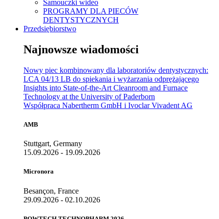
Samouczki wideo
PROGRAMY DLA PIECÓW
DENTYSTYCZNYCH
Przedsiębiorstwo
Najnowsze wiadomości
Nowy piec kombinowany dla laboratoriów dentystycznych:
LCA 04/13 LB do spiekania i wyżarzania odprężającego
Insights into State-of-the-Art Cleanroom and Furnace
Technology at the University of Paderborn
Współpraca Nabertherm GmbH i Ivoclar Vivadent AG
AMB
Stuttgart, Germany
15.09.2026 - 19.09.2026
Micronora
Besançon, France
29.09.2026 - 02.10.2026
POWTECH TECHNOPHARM 2026