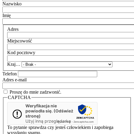
Nazwisko
Imię
Adres
Miejscowość
Kod pocztowy
Kraj…
Telefon
Adres e-mail
Proszę do mnie zadzwonić.
CAPTCHA
Weryfikacja nie
powiodła się. (Odśwież
stronę)
Użyj inną przeglądarkę
Prywatność
-
Zencaptcha.com
To pytanie sprawdza czy jesteś człowiekiem i zapobiega
wysyłaniu spamu.