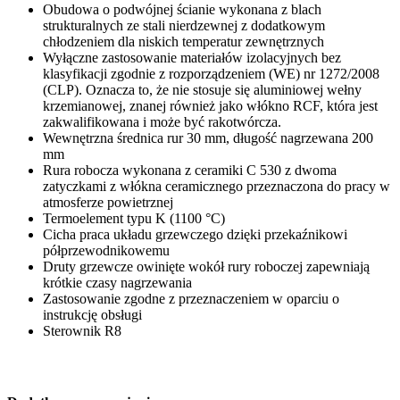
Obudowa o podwójnej ścianie wykonana z blach
strukturalnych ze stali nierdzewnej z dodatkowym
chłodzeniem dla niskich temperatur zewnętrznych
Wyłączne zastosowanie materiałów izolacyjnych bez
klasyfikacji zgodnie z rozporządzeniem (WE) nr 1272/2008
(CLP). Oznacza to, że nie stosuje się aluminiowej wełny
krzemianowej, znanej również jako włókno RCF, która jest
zakwalifikowana i może być rakotwórcza.
Wewnętrzna średnica rur 30 mm, długość nagrzewana 200
mm
Rura robocza wykonana z ceramiki C 530 z dwoma
zatyczkami z włókna ceramicznego przeznaczona do pracy w
atmosferze powietrznej
Termoelement typu K (1100 °C)
Cicha praca układu grzewczego dzięki przekaźnikowi
półprzewodnikowemu
Druty grzewcze owinięte wokół rury roboczej zapewniają
krótkie czasy nagrzewania
Zastosowanie zgodne z przeznaczeniem w oparciu o
instrukcję obsługi
Sterownik R8