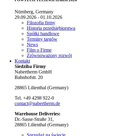
Nürnberg, Germany
29.09.2026 - 01.10.2026
Filozofia firmy
Historia przedsiębiorstwa
Spółki handlowe
Terminy targów
News
Film o Firme
Zrównoważony rozwój
Kontakt
Siedziba Firmy
Nabertherm GmbH
Bahnhofstr. 20
28865
Lilienthal
(
Germany
)
Tel.
+49 4298 922-0
contact@nabertherm.de
Warehouse Deliveries:
Dr.-Sasse-Straße 31,
28865 Lilienthal (Germany)
Sprzedaż na świecie