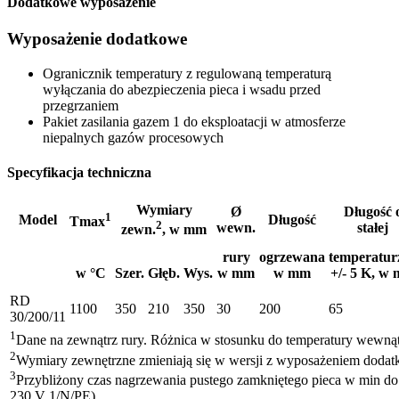
Dodatkowe wyposażenie
Wyposażenie dodatkowe
Ogranicznik temperatury z regulowaną temperaturą
wyłączania do abezpieczenia pieca i wsadu przed
przegrzaniem
Pakiet zasilania gazem 1 do eksploatacji w atmosferze
niepalnych gazów procesowych
Specyfikacja techniczna
Wymiary
Ø
Długość 
1
Model
Długość
Tmax
2
wewn.
stałej
zewn.
, w mm
rury
ogrzewana
temperatur
w °C
Szer.
Głęb.
Wys.
w mm
w mm
+/- 5 K, w
RD
1100
350
210
350
30
200
65
30/200/11
1
Dane na zewnątrz rury. Różnica w stosunku do temperatury wewnąt
2
Wymiary zewnętrzne zmieniają się w wersji z wyposażeniem dod
3
Przybliżony czas nagrzewania pustego zamkniętego pieca w min do
230 V 1/N/PE)