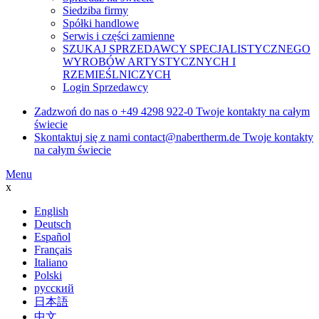
Siedziba firmy
Spółki handlowe
Serwis i części zamienne
SZUKAJ SPRZEDAWCY SPECJALISTYCZNEGO
WYROBÓW ARTYSTYCZNYCH I
RZEMIEŚLNICZYCH
Login Sprzedawcy
Zadzwoń do nas o
+49 4298 922-0
Twoje kontakty na całym
świecie
Skontaktuj się z nami
contact@nabertherm.de
Twoje kontakty
na całym świecie
Menu
x
English
Deutsch
Español
Français
Italiano
Polski
русский
日本語
中文