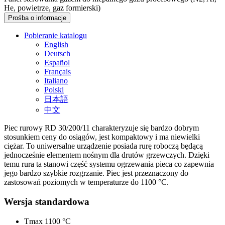
He, powietrze, gaz formierski)
Prośba o informacje
Pobieranie katalogu
English
Deutsch
Español
Français
Italiano
Polski
日本語
中文
Piec rurowy RD 30/200/11 charakteryzuje się bardzo dobrym
stosunkiem ceny do osiągów, jest kompaktowy i ma niewielki
ciężar. To uniwersalne urządzenie posiada rurę roboczą będącą
jednocześnie elementem nośnym dla drutów grzewczych. Dzięki
temu rura ta stanowi część systemu ogrzewania pieca co zapewnia
jego bardzo szybkie rozgrzanie. Piec jest przeznaczony do
zastosowań poziomych w temperaturze do 1100 °C.
Wersja standardowa
Tmax 1100 °C