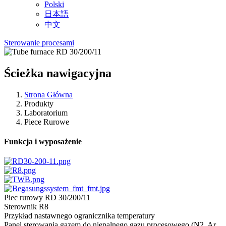
Polski
日本語
中文
Sterowanie procesami
Ścieżka nawigacyjna
Strona Główna
Produkty
Laboratorium
Piece Rurowe
Funkcja i wyposażenie
Piec rurowy RD 30/200/11
Sterownik R8
Przykład nastawnego ogranicznika temperatury
Panel sterowania gazem do niepalnego gazu procesowego (N2, Ar,