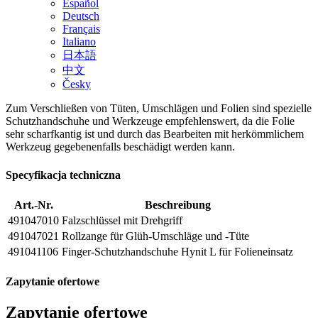
Español
Deutsch
Français
Italiano
日本語
中文
Česky
Zum Verschließen von Tüten, Umschlägen und Folien sind spezielle
Schutzhandschuhe und Werkzeuge empfehlenswert, da die Folie
sehr scharfkantig ist und durch das Bearbeiten mit herkömmlichem
Werkzeug gegebenenfalls beschädigt werden kann.
Specyfikacja techniczna
Art.-Nr.
Beschreibung
491047010
Falzschlüssel mit Drehgriff
491047021
Rollzange für Glüh-Umschläge und -Tüte
491041106
Finger-Schutzhandschuhe Hynit L für Folieneinsatz
Zapytanie ofertowe
Zapytanie ofertowe