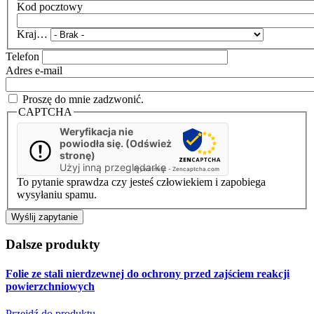
Kod pocztowy
Kraj…
Telefon
Adres e-mail
Proszę do mnie zadzwonić.
CAPTCHA
Weryfikacja nie
powiodła się. (Odśwież
stronę)
Użyj inną przeglądarkę
Prywatność
-
Zencaptcha.com
To pytanie sprawdza czy jesteś człowiekiem i zapobiega
wysyłaniu spamu.
Dalsze produkty
Folie ze stali nierdzewnej do ochrony przed zajściem reakcji
powierzchniowych
Przejdź do produktu