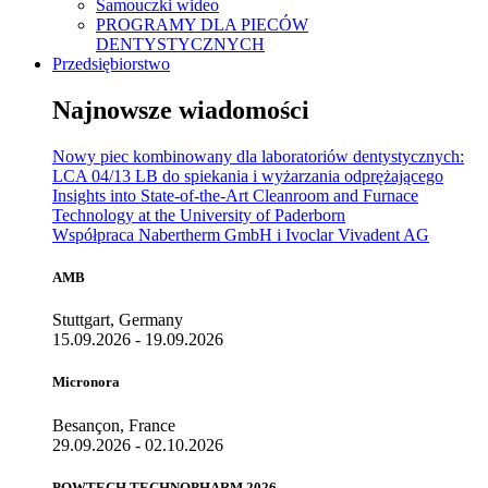
Samouczki wideo
PROGRAMY DLA PIECÓW
DENTYSTYCZNYCH
Przedsiębiorstwo
Najnowsze wiadomości
Nowy piec kombinowany dla laboratoriów dentystycznych:
LCA 04/13 LB do spiekania i wyżarzania odprężającego
Insights into State-of-the-Art Cleanroom and Furnace
Technology at the University of Paderborn
Współpraca Nabertherm GmbH i Ivoclar Vivadent AG
AMB
Stuttgart, Germany
15.09.2026 - 19.09.2026
Micronora
Besançon, France
29.09.2026 - 02.10.2026
POWTECH TECHNOPHARM 2026