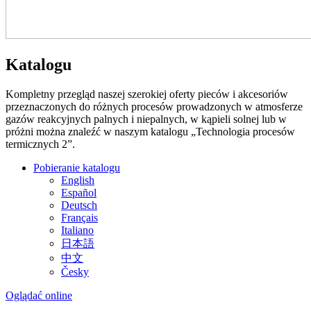
Katalogu
Kompletny przegląd naszej szerokiej oferty pieców i akcesoriów
przeznaczonych do różnych procesów prowadzonych w atmosferze
gazów reakcyjnych palnych i niepalnych, w kąpieli solnej lub w
próżni można znaleźć w naszym katalogu „Technologia procesów
termicznych 2”.
Pobieranie katalogu
English
Español
Deutsch
Français
Italiano
日本語
中文
Česky
Oglądać online