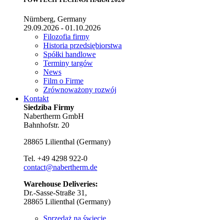
Nürnberg, Germany
29.09.2026 - 01.10.2026
Filozofia firmy
Historia przedsiębiorstwa
Spółki handlowe
Terminy targów
News
Film o Firme
Zrównoważony rozwój
Kontakt
Siedziba Firmy
Nabertherm GmbH
Bahnhofstr. 20
28865
Lilienthal
(
Germany
)
Tel.
+49 4298 922-0
contact@nabertherm.de
Warehouse Deliveries:
Dr.-Sasse-Straße 31,
28865 Lilienthal (Germany)
Sprzedaż na świecie