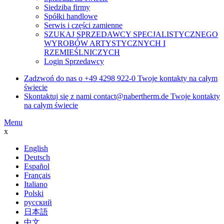
Siedziba firmy
Spółki handlowe
Serwis i części zamienne
SZUKAJ SPRZEDAWCY SPECJALISTYCZNEGO
WYROBÓW ARTYSTYCZNYCH I
RZEMIEŚLNICZYCH
Login Sprzedawcy
Zadzwoń do nas o
+49 4298 922-0
Twoje kontakty na całym
świecie
Skontaktuj się z nami
contact@nabertherm.de
Twoje kontakty
na całym świecie
Menu
x
English
Deutsch
Español
Français
Italiano
Polski
русский
日本語
中文