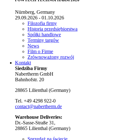
Nürnberg, Germany
29.09.2026 - 01.10.2026
Filozofia firmy
Historia przedsiębiorstwa
Spółki handlowe
Terminy targów
News
Film o Firme
Zrównoważony rozwój
Kontakt
Siedziba Firmy
Nabertherm GmbH
Bahnhofstr. 20
28865
Lilienthal
(
Germany
)
Tel.
+49 4298 922-0
contact@nabertherm.de
Warehouse Deliveries:
Dr.-Sasse-Straße 31,
28865 Lilienthal (Germany)
Sprzedaż na świecie