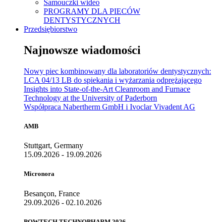
Samouczki wideo
PROGRAMY DLA PIECÓW
DENTYSTYCZNYCH
Przedsiębiorstwo
Najnowsze wiadomości
Nowy piec kombinowany dla laboratoriów dentystycznych:
LCA 04/13 LB do spiekania i wyżarzania odprężającego
Insights into State-of-the-Art Cleanroom and Furnace
Technology at the University of Paderborn
Współpraca Nabertherm GmbH i Ivoclar Vivadent AG
AMB
Stuttgart, Germany
15.09.2026 - 19.09.2026
Micronora
Besançon, France
29.09.2026 - 02.10.2026
POWTECH TECHNOPHARM 2026