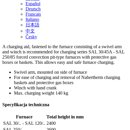
Español
Deutsch
Français
Italiano
日本語
中文
Česky
A charging aid, fastened to the furnace consisting of a swivel arm
and winch is recommended for charging series SAL 30/45A - SAL
250/85 forced convection pit-type furnaces with protective gas
boxes or baskets. This allows easy and safe furnace charging.
Swivel arm, mounted on side of furnace
For ease of charging and removal of Nabertherm charging
baskets and protective gas boxes
Winch with hand crank
Max. charging weight 140 kg
Specyfikacja techniczna
Furnace
Total height in mm
SAL 30/.. - SAL 120/..
2400
SAL 250/..
2600