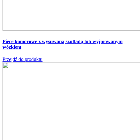
Piece komorowe z wysuwaną szufladą lub wyjmowanym
wózkiem
Przejdź do produktu