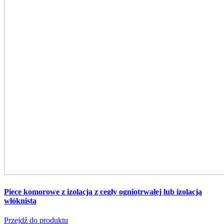
Piece komorowe z izolacją z cegły ogniotrwałej lub izolacją
włóknistą
Przejdź do produktu