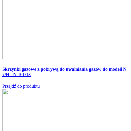
Skrzynki gazowe z pokrywą do uwalniania gazów do modeli N
7/H - N 161/13
Przejdź do produktu