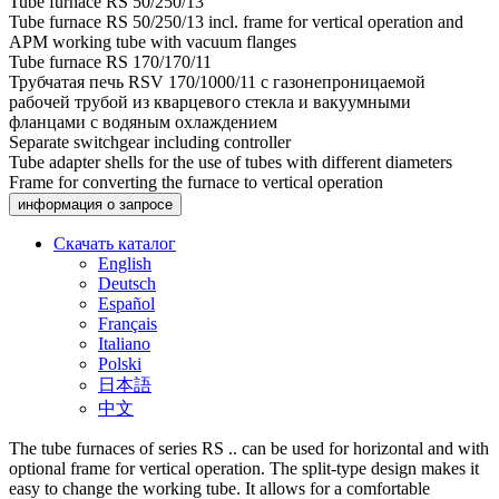
Tube furnace RS 50/250/13
Tube furnace RS 50/250/13 incl. frame for vertical operation and
APM working tube with vacuum flanges
Tube furnace RS 170/170/11
Трубчатая печь RSV 170/1000/11 с газонепроницаемой
рабочей трубой из кварцевого стекла и вакуумными
фланцами с водяным охлаждением
Separate switchgear including controller
Tube adapter shells for the use of tubes with different diameters
Frame for converting the furnace to vertical operation
информация о запросе
Скачать каталог
English
Deutsch
Español
Français
Italiano
Polski
日本語
中文
The tube furnaces of series RS .. can be used for horizontal and with
optional frame for vertical operation. The split-type design makes it
easy to change the working tube. It allows for a comfortable