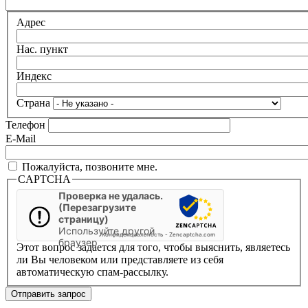
Адрес
Нас. пункт
Индекс
Страна
Телефон
E-Mail
Пожалуйста, позвоните мне.
CAPTCHA
Проверка не удалась.
(Перезагрузите
страницу)
Используйте другой
Конфиденциальность
-
Zencaptcha.com
браузер
Этот вопрос задается для того, чтобы выяснить, являетесь
ли Вы человеком или представляете из себя
автоматическую спам-рассылку.