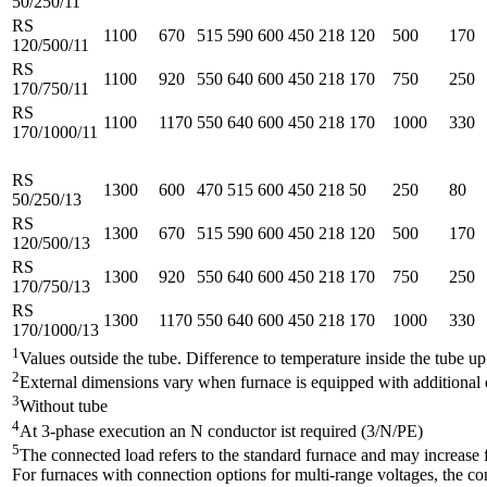
50/250/11
RS
1100
670
515
590
600
450
218
120
500
170
120/500/11
RS
1100
920
550
640
600
450
218
170
750
250
170/750/11
RS
1100
1170
550
640
600
450
218
170
1000
330
170/1000/11
RS
1300
600
470
515
600
450
218
50
250
80
50/250/13
RS
1300
670
515
590
600
450
218
120
500
170
120/500/13
RS
1300
920
550
640
600
450
218
170
750
250
170/750/13
RS
1300
1170
550
640
600
450
218
170
1000
330
170/1000/13
1
Values outside the tube. Difference to temperature inside the tube u
2
External dimensions vary when furnace is equipped with additional
3
Without tube
4
At 3-phase execution an N conductor ist required (3/N/PE)
5
The connected load refers to the standard furnace and may increase 
For furnaces with connection options for multi-range voltages, the co