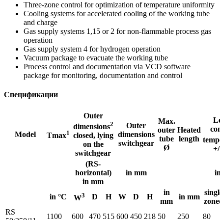
Three-zone control for optimization of temperature uniformity
Cooling systems for accelerated cooling of the working tube
and charge
Gas supply systems 1,15 or 2 for non-flammable process gas
operation
Gas supply system 4 for hydrogen operation
Vacuum package to evacuate the working tube
Process control and documentation via VCD software
package for monitoring, documentation and control
Спецификации
Outer
L
Max.
2
Outer
dimensions
co
outer
Heated
1
Model
dimensions
Tmax
closed, lying
tube
length
temp
switchgear
on the
Ø
+/
switchgear
(RS-
horizontal)
in mm
i
in mm
in
singl
3
in °C
D
H
W
D
H
in mm
W
mm
zone
RS
1100
600
470
515
600
450
218
50
250
80