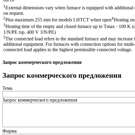
1
External dimensions vary when furnace is equipped with additiona
on request.
2
4
Plus maximum 255 mm for models LHTCT when open
Heating on
3
Heating time of the empty and closed furnace up to Tmax −100 K (
1/N/PE rsp. 400 V 3/N/PE)
5
The connected load refers to the standard furnace and may increase 
additional equipment. For furnaces with connection options for multi-
connected load applies to the highest permissible connected voltage.
Запрос коммерческого предложения
Запрос коммерческого предложения
Тема
Запрос коммерческого предложения
Фирма