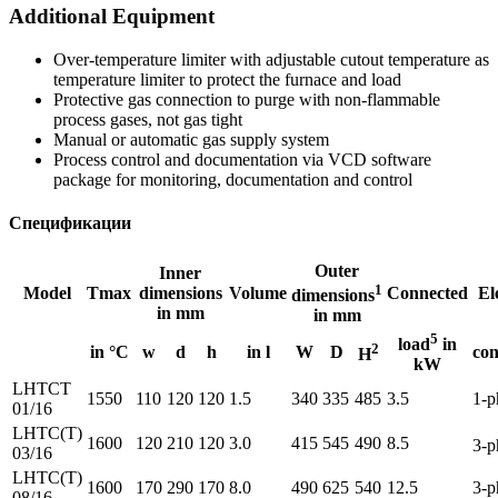
Additional Equipment
Over-temperature limiter with adjustable cutout temperature as
temperature limiter to protect the furnace and load
Protective gas connection to purge with non-flammable
process gases, not gas tight
Manual or automatic gas supply system
Process control and documentation via VCD software
package for monitoring, documentation and control
Спецификации
Outer
Inner
1
Model
Tmax
dimensions
Volume
Connected
El
dimensions
in mm
in mm
5
load
in
2
in °C
w
d
h
in l
W
D
con
H
kW
LHTCT
1550
110
120
120
1.5
340
335
485
3.5
1-p
01/16
LHTC(T)
1600
120
210
120
3.0
415
545
490
8.5
3-p
03/16
LHTC(T)
1600
170
290
170
8.0
490
625
540
12.5
3-p
08/16