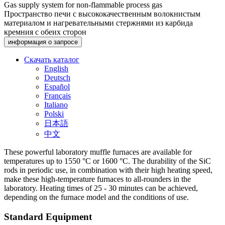
Gas supply system for non-flammable process gas
Пространство печи с высококачественным волокнистым
материалом и нагревательными стержнями из карбида
кремния с обеих сторон
информация о запросе
Скачать каталог
English
Deutsch
Español
Français
Italiano
Polski
日本語
中文
These powerful laboratory muffle furnaces are available for
temperatures up to 1550 °C or 1600 °C. The durability of the SiC
rods in periodic use, in combination with their high heating speed,
make these high-temperature furnaces to all-rounders in the
laboratory. Heating times of 25 - 30 minutes can be achieved,
depending on the furnace model and the conditions of use.
Standard Equipment