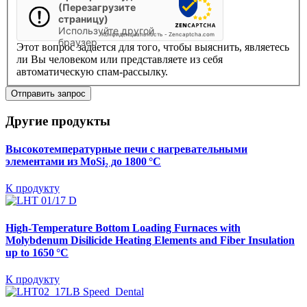
(Перезагрузите
страницу)
Используйте другой
Конфиденциальность
-
Zencaptcha.com
браузер
Этот вопрос задается для того, чтобы выяснить, являетесь
ли Вы человеком или представляете из себя
автоматическую спам-рассылку.
Другие продукты
Bысокотемпературные печи с нагревательными
элементами из MoSi₂ до 1800 °C
К продукту
High-Temperature Bottom Loading Furnaces
with
Molybdenum Disilicide Heating Elements and Fiber Insulation
up to 1650 °C
К продукту