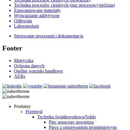
Technika procesów cieplnych (gaz procesowy/próżnia)
Zaawansowane materiały
Wytwarzanie addytywne
Odlewnia
Laboratorium
Sterowanie procesami i dokumentacja
Footer
Metryczka
Ochrona danych
Ogólne warunki handlowe
AEBs
Produkty
Przemysł
Technika światłowodowa/Szkło
Piec gorącego powietrza
Piece z ogrzewaniem promieniowym