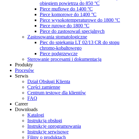
obiegiem powietrza do 850 °C
Piece muflowe do 1400 °C
Piece komorowe do 1400 °C
Piece wysokotemperaturowe do 1800 °C
Piece rurowe do 1800 °C
Piece do zastosowań specjalnych
Zastosowania stomatologiczne
Piec do spiekania LT 02/13 CR do stopu
chromo-kobaltowego
Piece podgrzewcze
Sterowanie procesami i dokumentacja
Produkty
Procesów
Serwis
Dział Obsługi Klienta
Części zamienne
Centrum testowe dla klientów
FAQ
Career
Downloads
Katalogi
Instrukcja obsługi
Instrukcje oprogramowania
Instrukcje serwisowe
Filmy o produktach