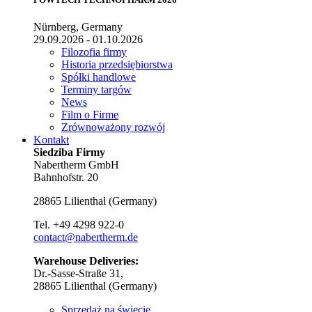
Nürnberg, Germany
29.09.2026 - 01.10.2026
Filozofia firmy
Historia przedsiębiorstwa
Spółki handlowe
Terminy targów
News
Film o Firme
Zrównoważony rozwój
Kontakt
Siedziba Firmy
Nabertherm GmbH
Bahnhofstr. 20
28865
Lilienthal
(
Germany
)
Tel.
+49 4298 922-0
contact@nabertherm.de
Warehouse Deliveries:
Dr.-Sasse-Straße 31,
28865 Lilienthal (Germany)
Sprzedaż na świecie