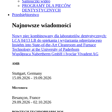
Samouczki wideo
PROGRAMY DLA PIECÓW
DENTYSTYCZNYCH
Przedsiębiorstwo
Najnowsze wiadomości
Nowy piec kombinowany dla laboratoriów dentystycznych:
LCA 04/13 LB do spiekania i wyżarzania odprężającego
Insights into State-of-the-Art Cleanroom and Furnace
Technology at the University of Paderborn
Współpraca Nabertherm GmbH i Ivoclar Vivadent AG
AMB
Stuttgart, Germany
15.09.2026 - 19.09.2026
Micronora
Besançon, France
29.09.2026 - 02.10.2026
POWTECH TECHNOPHARM 2026