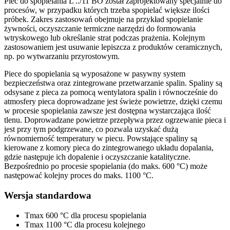
Piec do spopielania L ../11 BO został zaprojektowany specjalnie do
procesów, w przypadku których trzeba spopielać większe ilości
próbek. Zakres zastosowań obejmuje na przykład spopielanie
żywności, oczyszczanie termiczne narzędzi do formowania
wtryskowego lub określanie strat podczas prażenia. Kolejnym
zastosowaniem jest usuwanie lepiszcza z produktów ceramicznych,
np. po wytwarzaniu przyrostowym.
Piece do spopielania są wyposażone w pasywny system
bezpieczeństwa oraz zintegrowane przetwarzanie spalin. Spaliny są
odsysane z pieca za pomocą wentylatora spalin i równocześnie do
atmosfery pieca doprowadzane jest świeże powietrze, dzięki czemu
w procesie spopielania zawsze jest dostępna wystarczająca ilość
tlenu. Doprowadzane powietrze przepływa przez ogrzewanie pieca i
jest przy tym podgrzewane, co pozwala uzyskać dużą
równomierność temperatury w piecu. Powstające spaliny są
kierowane z komory pieca do zintegrowanego układu dopalania,
gdzie następuje ich dopalenie i oczyszczanie katalityczne.
Bezpośrednio po procesie spopielania (do maks. 600 °C) może
następować kolejny proces do maks. 1100 °C.
Wersja standardowa
Tmax 600 °C dla procesu spopielania
Tmax 1100 °C dla procesu kolejnego