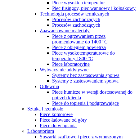
Piece wysokich temperatur
Piec fusingoy, piec wannowy i kołpakowy
Technologia procesów termicznych
Procesów zachodzących
Procesów zachodzących
Zaawansowane materiały
Piece z ogrzewaniem przez
promieniowanie do 1400 °C
Piece z obiegiem powietrza
Piece wysokotemperaturowe do
temperatury 1800 °C
Piece laboratoryjne
Wytwarzanie addytywne
Systemy bez zastosowania spoiwa
Systemy z zastosowaniem spoiwa
Odlewnia
Piece hutnicze w wersji dostosowanej do
potrzeb klienta
Piece do topienia i podgrzewające
Sztuka i rzemiosło
Piece komorowe
Piece ładowane od góry
Piece do wtapiania
Laboratorium
Suszarki szafkowe i piece z wymuszonym