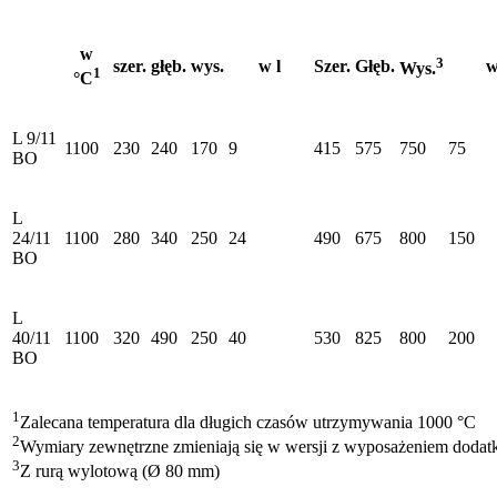
w
3
szer.
głęb.
wys.
w l
Szer.
Głęb.
w
Wys.
1
°C
L 9/11
1100
230
240
170
9
415
575
750
75
BO
L
24/11
1100
280
340
250
24
490
675
800
150
BO
L
40/11
1100
320
490
250
40
530
825
800
200
BO
1
Zalecana temperatura dla długich czasów utrzymywania 1000 °C
2
Wymiary zewnętrzne zmieniają się w wersji z wyposażeniem dod
3
Z rurą wylotową (Ø 80 mm)