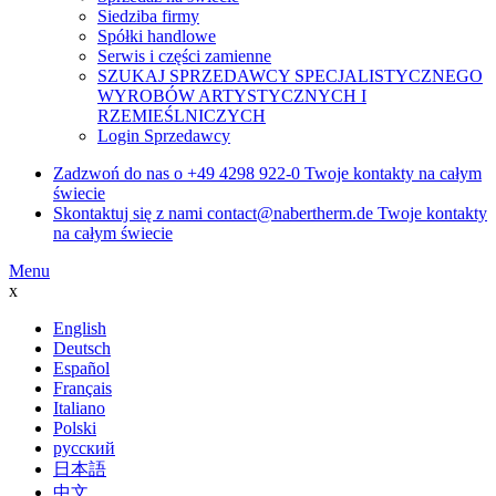
Siedziba firmy
Spółki handlowe
Serwis i części zamienne
SZUKAJ SPRZEDAWCY SPECJALISTYCZNEGO
WYROBÓW ARTYSTYCZNYCH I
RZEMIEŚLNICZYCH
Login Sprzedawcy
Zadzwoń do nas o
+49 4298 922-0
Twoje kontakty na całym
świecie
Skontaktuj się z nami
contact@nabertherm.de
Twoje kontakty
na całym świecie
Menu
x
English
Deutsch
Español
Français
Italiano
Polski
русский
日本語
中文