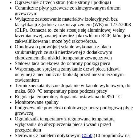
Ogrzewanie z trzech stron (obie strony i podłoga)
Ceramiczne płyty grzewcze ze zintegrowanym drutem
grzewczym
Wyłączne zastosowanie materiałów izolacyjnych bez
klasyfikacji zgodnie z rozporządzeniem (WE) nr 1272/2008
(CLP). Oznacza to, że nie stosuje się aluminiowej wełny
krzemianowej, znanej również jako włókno RCF, która jest
zakwalifikowana i może być rakotwórcza.
Obudowa o podwójnej ścianie wykonana z blach
strukturalnych ze stali nierdzewnej z dodatkowym
chłodzeniem dla niskich temperatur zewnętrznych
Stalowa taca ociekowa do ochrony podłogi pieca
Wspomagane sprężyną zamykanie drzwi pieca (drzwi
uchylne) z mechaniczną blokadą przed niezamierzonym
otwieraniem
Termiczne/katalityczne dopalanie w kanale wylotowym, do
maks. 600 °C temperatury pieca podczas pracy
Regulacja temperatury dopalania ustawiana do 850 °C
Monitorowane spaliny
Podgrzewanie powietrza dolotowego przez podłogową płytę
grzewczą
Ogranicznik temperatury z regulowaną temperaturą
wyłączania do abezpieczenia pieca i wsadu przed
przegrzaniem
Sterownik z panelem dotykowym
C550
(10 programów na