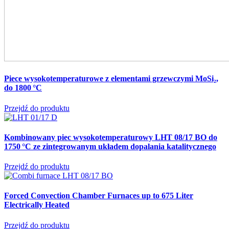
Piece wysokotemperaturowe z elementami grzewczymi MoSi₂,
do 1800 °C
Przejdź do produktu
Kombinowany piec wysokotemperaturowy LHT 08/17 BO do
1750 °C
ze zintegrowanym układem dopalania katalitycznego
Przejdź do produktu
Forced Convection Chamber Furnaces up to 675 Liter
Electrically Heated
Przejdź do produktu