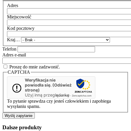
Adres
Miejscowość
Kod pocztowy
Kraj…
Telefon
Adres e-mail
Proszę do mnie zadzwonić.
CAPTCHA
Weryfikacja nie
powiodła się. (Odśwież
stronę)
Użyj inną przeglądarkę
Prywatność
-
Zencaptcha.com
To pytanie sprawdza czy jesteś człowiekiem i zapobiega
wysyłaniu spamu.
Dalsze produkty