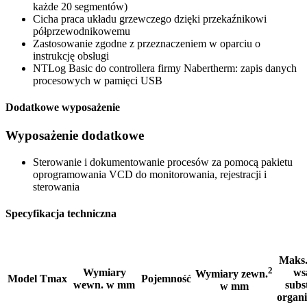
każde 20 segmentów)
Cicha praca układu grzewczego dzięki przekaźnikowi
półprzewodnikowemu
Zastosowanie zgodne z przeznaczeniem w oparciu o
instrukcję obsługi
NTLog Basic do controllera firmy Nabertherm: zapis danych
procesowych w pamięci USB
Dodatkowe wyposażenie
Wyposażenie dodatkowe
Sterowanie i dokumentowanie procesów za pomocą pakietu
oprogramowania VCD do monitorowania, rejestracji i
sterowania
Specyfikacja techniczna
Maks.
2
Wymiary
ws
Wymiary zewn.
Model
Tmax
Pojemność
wewn. w mm
subs
w mm
organ