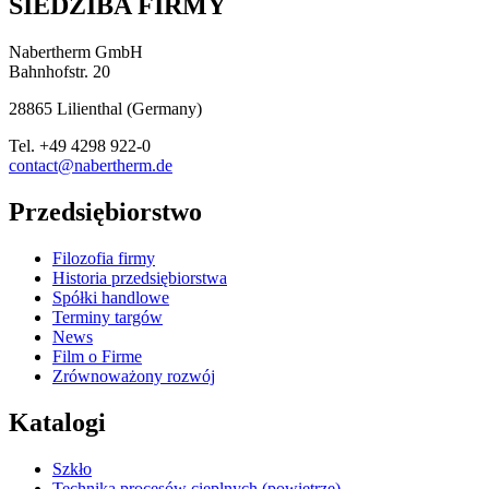
SIEDZIBA FIRMY
Nabertherm GmbH
Bahnhofstr. 20
28865
Lilienthal
(
Germany
)
Tel.
+49 4298 922-0
contact@nabertherm.de
Przedsiębiorstwo
Filozofia firmy
Historia przedsiębiorstwa
Spółki handlowe
Terminy targów
News
Film o Firme
Zrównoważony rozwój
Katalogi
Szkło
Technika procesów cieplnych (powietrze)