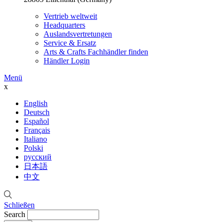
Vertrieb weltweit
Headquarters
Auslandsvertretungen
Service & Ersatz
Arts & Crafts Fachhändler finden
Händler Login
Menü
x
English
Deutsch
Español
Français
Italiano
Polski
русский
日本語
中文
Schließen
Search