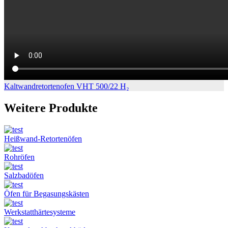
Kaltwandretortenofen VHT 500/22 H₂
Weitere Produkte
Heißwand-Retortenöfen
Rohröfen
Salzbadöfen
Öfen für Begasungskästen
Werkstatthärtesysteme