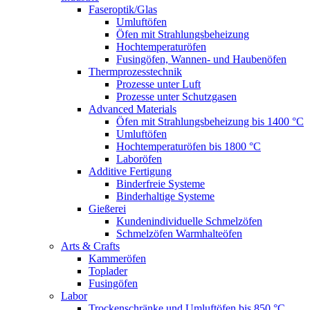
Faseroptik/Glas
Umluftöfen
Öfen mit Strahlungsbeheizung
Hochtemperaturöfen
Fusingöfen, Wannen- und Haubenöfen
Thermprozesstechnik
Prozesse unter Luft
Prozesse unter Schutzgasen
Advanced Materials
Öfen mit Strahlungsbeheizung bis 1400 °C
Umluftöfen
Hochtemperaturöfen bis 1800 °C
Laboröfen
Additive Fertigung
Binderfreie Systeme
Binderhaltige Systeme
Gießerei
Kundenindividuelle Schmelzöfen
Schmelzöfen Warmhalteöfen
Arts & Crafts
Kammeröfen
Toplader
Fusingöfen
Labor
Trockenschränke und Umluftöfen bis 850 °C