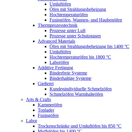
Umluftöfen
Öfen mit Strahlungsbeheizung
Hochtemperaturöfen
Fusingöfen, Wannen- und Haubenöfen
Thermprozesstechnik
Prozesse unter Luft
Prozesse unter Schutzgasen
Advanced Materials
Öfen mit Strahlungsbeheizung bis 1400 °C
Umluftöfen
Hochtemperaturöfen bis 1800 °C
Laboröfen
Additive Fertigung
Binderfreie Systeme
Binderhaltige Systeme
Gießerei
Kundenindividuelle Schmelzöfen
Schmelzöfen Warmhalteöfen
Arts & Crafts
Kammeröfen
Toplader
Fusingöfen
Labor
Trockenschränke und Umluftöfen bis 850 °C
Muffelöfen bis 1400 °C