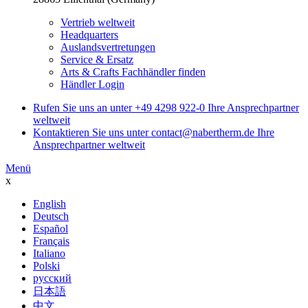
Vertrieb weltweit
Headquarters
Auslandsvertretungen
Service & Ersatz
Arts & Crafts Fachhändler finden
Händler Login
Rufen Sie uns an unter
+49 4298 922-0
Ihre Ansprechpartner
weltweit
Kontaktieren Sie uns unter
contact@nabertherm.de
Ihre
Ansprechpartner weltweit
Menü
x
English
Deutsch
Español
Français
Italiano
Polski
русский
日本語
中文