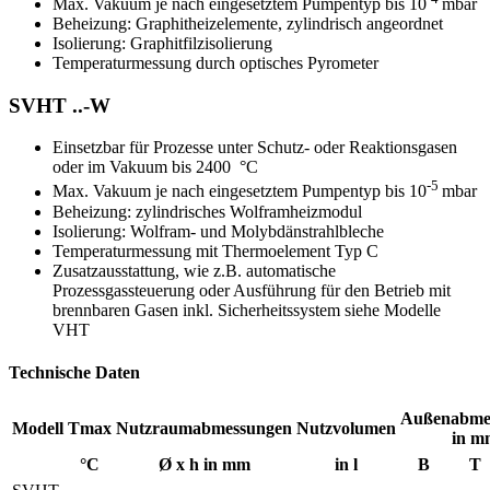
Max. Vakuum je nach eingesetztem Pumpentyp bis 10
mbar
Beheizung: Graphitheizelemente, zylindrisch angeordnet
Isolierung: Graphitfilzisolierung
Temperaturmessung durch optisches Pyrometer
SVHT ..-W
Einsetzbar für Prozesse unter Schutz- oder Reaktionsgasen
oder im Vakuum bis 2400 °C
-5
Max. Vakuum je nach eingesetztem Pumpentyp bis 10
mbar
Beheizung: zylindrisches Wolframheizmodul
Isolierung: Wolfram- und Molybdänstrahlbleche
Temperaturmessung mit Thermoelement Typ C
Zusatzausstattung, wie z.B. automatische
Prozessgassteuerung oder Ausführung für den Betrieb mit
brennbaren Gasen inkl. Sicherheitssystem siehe Modelle
VHT
Technische Daten
Außenabme
Modell
Tmax
Nutzraumabmessungen
Nutzvolumen
in m
°C
Ø x h in mm
in l
B
T