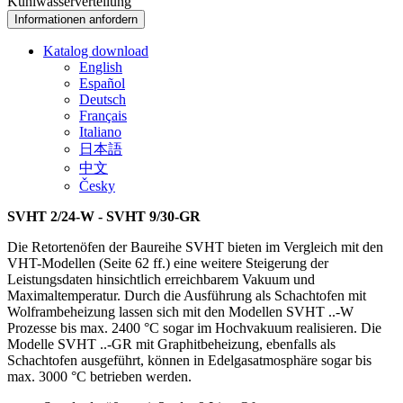
Kühlwasserverteilung
Informationen anfordern
Katalog download
English
Español
Deutsch
Français
Italiano
日本語
中文
Česky
SVHT 2/24-W - SVHT 9/30-GR
Die Retortenöfen der Baureihe SVHT bieten im Vergleich mit den
VHT-Modellen (Seite 62 ff.) eine weitere Steigerung der
Leistungsdaten hinsichtlich erreichbarem Vakuum und
Maximaltemperatur. Durch die Ausführung als Schachtofen mit
Wolframbeheizung lassen sich mit den Modellen SVHT ..-W
Prozesse bis max. 2400 °C sogar im Hochvakuum realisieren. Die
Modelle SVHT ..-GR mit Graphitbeheizung, ebenfalls als
Schachtofen ausgeführt, können in Edelgasatmosphäre sogar bis
max. 3000 °C betrieben werden.