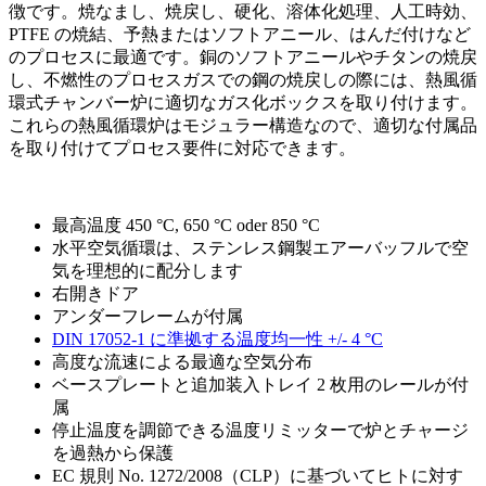
徴です。焼なまし、焼戻し、硬化、溶体化処理、人工時効、
PTFE の焼結、予熱またはソフトアニール、はんだ付けなど
のプロセスに最適です。銅のソフトアニールやチタンの焼戻
し、不燃性のプロセスガスでの鋼の焼戻しの際には、熱風循
環式チャンバー炉に適切なガス化ボックスを取り付けます。
これらの熱風循環炉はモジュラー構造なので、適切な付属品
を取り付けてプロセス要件に対応できます。
最高温度 450 °C, 650 °C oder 850 °C
水平空気循環は、ステンレス鋼製エアーバッフルで空
気を理想的に配分します
右開きドア
アンダーフレームが付属
DIN 17052-1 に準拠する温度均一性 +/- 4 °C
高度な流速による最適な空気分布
ベースプレートと追加装入トレイ 2 枚用のレールが付
属
停止温度を調節できる温度リミッターで炉とチャージ
を過熱から保護
EC 規則 No. 1272/2008（CLP）に基づいてヒトに対す