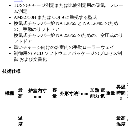
TUSのチャージ測定または比較測定用の吸気、フレー
ム測定
AMS2750H または CQI-9 に準拠する型式
換気式チャンバー炉 NA 120/65 と NA 120/85 のため
の、手動のリフトドア
換気式チャンバー炉 NA 250/65 のための、空圧式のリ
フトドア
重いチャージ向けの炉室内の手動ローラーウェイ
制御用の VCD ソフトウェアパッケージのプロセス制
御 および文書化
技術仕様
昇温
最
容
加熱
電
炉室内寸
1
時間
機種
重量
外形寸法
mm
高
量
能力
気
mm
3
温
最高
度
温度