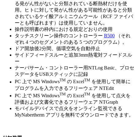
る発がん性がないと分類されている断熱材だけを使
用。ヒトに対して発がん性がある可能性があると分類
されているケイ酸アルミニウムウール（RCF ファイバ
ーとも呼ばれます）は使用していません。
操作説明書の枠内における規定どおりの使用
タッチスクリーン操作のコントローラー
B500
（それ
ぞれ 4 つのセグメントのある 5 つのプログラム）。
ドア開放後2分間、循環空気を自動停止
サイドフィードスルーと追加3mm熱電対フィードスル
ー
ナーバサーム・コントローラー用NTLog Basic、プロセ
スデータをUSBスティックに記録
TM
TM
PC 上で MS Windows
の Excel
を使用して簡単に
プログラムを入力できるフリーウェア NTEdit
TM
TM
PC 上で MS Windows
の Excel
を使用して点火を
評価および文書化できるフリーウェア NTGraph
モバイルデバイスで点火をオンライン監視できる
MyNabertherm アプリを無料でダウンロードできます。