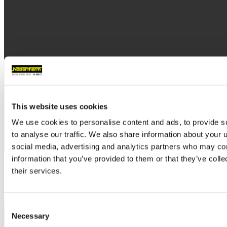
This website uses cookies
We use cookies to personalise content and ads, to provide s
to analyse our traffic. We also share information about your u
social media, advertising and analytics partners who may com
information that you’ve provided to them or that they’ve coll
熱風循環式チャンバー炉 NA 500/65
動画ファイル
their services.
Consent
Necessary
Selection