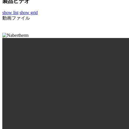
製品ビデオ
show list
show grid
動画ファイル