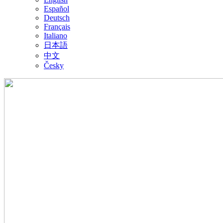
Español
Deutsch
Français
Italiano
日本語
中文
Česky