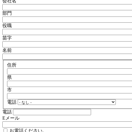
会社名
部門
役職
苗字
名前
住所
県
市
電話
電話
Eメール
お電話ください。