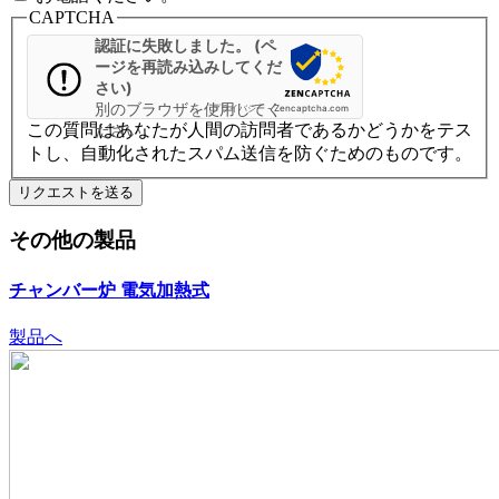
CAPTCHA
認証に失敗しました。 (ペ
ージを再読み込みしてくだ
さい)
別のブラウザを使用してく
プライバシー
-
Zencaptcha.com
この質問はあなたが人間の訪問者であるかどうかをテス
ださい
トし、自動化されたスパム送信を防ぐためのものです。
その他の製品
チャンバー炉
電気加熱式
製品へ