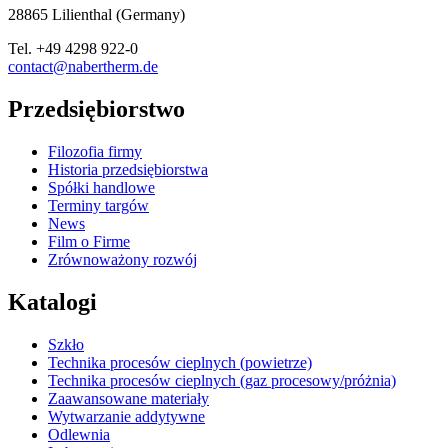
28865
Lilienthal
(
Germany
)
Tel.
+49 4298 922-0
contact@nabertherm.de
Przedsiębiorstwo
Filozofia firmy
Historia przedsiębiorstwa
Spółki handlowe
Terminy targów
News
Film o Firme
Zrównoważony rozwój
Katalogi
Szkło
Technika procesów cieplnych (powietrze)
Technika procesów cieplnych (gaz procesowy/próżnia)
Zaawansowane materiały
Wytwarzanie addytywne
Odlewnia