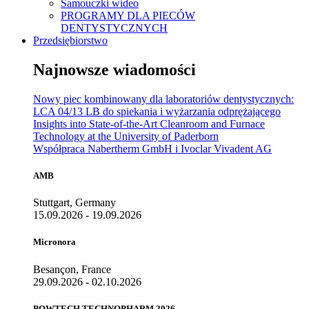
Samouczki wideo
PROGRAMY DLA PIECÓW
DENTYSTYCZNYCH
Przedsiębiorstwo
Najnowsze wiadomości
Nowy piec kombinowany dla laboratoriów dentystycznych:
LCA 04/13 LB do spiekania i wyżarzania odprężającego
Insights into State-of-the-Art Cleanroom and Furnace
Technology at the University of Paderborn
Współpraca Nabertherm GmbH i Ivoclar Vivadent AG
AMB
Stuttgart, Germany
15.09.2026 - 19.09.2026
Micronora
Besançon, France
29.09.2026 - 02.10.2026
POWTECH TECHNOPHARM 2026