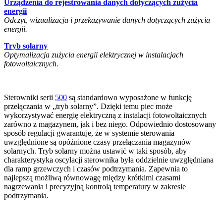
Urządzenia do rejestrowania danych dotyczących zużycia
energii
Odczyt, wizualizacja i przekazywanie danych dotyczących zużycia
energii.
Tryb solarny
Optymalizacja zużycia energii elektrycznej w instalacjach
fotowoltaicznych.
Sterowniki serii
500
są standardowo wyposażone w funkcję
przełączania w „tryb solarny”. Dzięki temu piec może
wykorzystywać energię elektryczną z instalacji fotowoltaicznych
zarówno z magazynem, jak i bez niego. Odpowiednio dostosowany
sposób regulacji gwarantuje, że w systemie sterowania
uwzględnione są opóźnione czasy przełączania magazynów
solarnych. Tryb solarny można ustawić w taki sposób, aby
charakterystyka oscylacji sterownika była oddzielnie uwzględniana
dla ramp grzewczych i czasów podtrzymania. Zapewnia to
najlepszą możliwą równowagę między krótkimi czasami
nagrzewania i precyzyjną kontrolą temperatury w zakresie
podtrzymania.