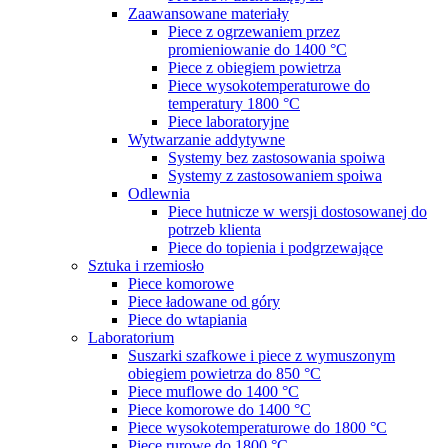
Zaawansowane materiały
Piece z ogrzewaniem przez
promieniowanie do 1400 °C
Piece z obiegiem powietrza
Piece wysokotemperaturowe do
temperatury 1800 °C
Piece laboratoryjne
Wytwarzanie addytywne
Systemy bez zastosowania spoiwa
Systemy z zastosowaniem spoiwa
Odlewnia
Piece hutnicze w wersji dostosowanej do
potrzeb klienta
Piece do topienia i podgrzewające
Sztuka i rzemiosło
Piece komorowe
Piece ładowane od góry
Piece do wtapiania
Laboratorium
Suszarki szafkowe i piece z wymuszonym
obiegiem powietrza do 850 °C
Piece muflowe do 1400 °C
Piece komorowe do 1400 °C
Piece wysokotemperaturowe do 1800 °C
Piece rurowe do 1800 °C