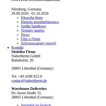
Nürnberg, Germany
29.09.2026 - 01.10.2026
Filozofia firmy
Historia przedsiębiorstwa
Spółki handlowe
Terminy targów
News
Film o Firme
Zrównoważony rozwój
Kontakt
Siedziba Firmy
Nabertherm GmbH
Bahnhofstr. 20
28865
Lilienthal
(
Germany
)
Tel.
+49 4298 922-0
contact@nabertherm.de
Warehouse Deliveries:
Dr.-Sasse-Straße 31,
28865 Lilienthal (Germany)
Sprzedaż na świecie