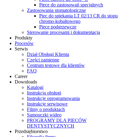
Piece do zastosowań specjalnych
Zastosowania stomatologiczne
Piec do spiekania LT 02/13 CR do stopu
chromo-kobaltowego
Piece podgrzewcze
Sterowanie procesami i dokumentacja
Produkty
Procesów
Serwis
Dział Obsługi Klienta
Części zamienne
Centrum testowe dla klientów
FAQ
Career
Downloads
Katalogi
Instrukcja obsługi
Instrukcje oprogramowania
Instrukcje serwisowe
Filmy o produktach
Samouczki wideo
PROGRAMY DLA PIECÓW
DENTYSTYCZNYCH
Przedsiębiorstwo
Filozofia firmy