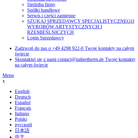
Siedziba firmy
Spółki handlowe
Serwis i części zamienne
SZUKAJ SPRZEDAWCY SPECJALISTYCZNEGO
WYROBÓW ARTYSTYCZNYCH I
RZEMIEŚLNICZYCH
Login Sprzedawcy
Zadzwoń do nas o
+49 4298 922-0
Twoje kontakty na całym
świecie
Skontaktuj się z nami
contact@nabertherm.de
Twoje kontakty
na całym świecie
Menu
x
English
Deutsch
Español
Français
Italiano
Polski
русский
日本語
中文