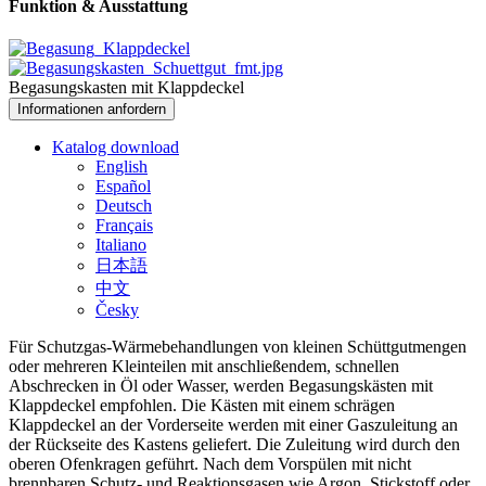
Funktion & Ausstattung
Begasungskasten mit Klappdeckel
Informationen anfordern
Katalog download
English
Español
Deutsch
Français
Italiano
日本語
中文
Česky
Für Schutzgas-Wärmebehandlungen von kleinen Schüttgutmengen
oder mehreren Kleinteilen mit anschließendem, schnellen
Abschrecken in Öl oder Wasser, werden Begasungskästen mit
Klappdeckel empfohlen. Die Kästen mit einem schrägen
Klappdeckel an der Vorderseite werden mit einer Gaszuleitung an
der Rückseite des Kastens geliefert. Die Zuleitung wird durch den
oberen Ofenkragen geführt. Nach dem Vorspülen mit nicht
brennbaren Schutz- und Reaktionsgasen wie Argon, Stickstoff oder