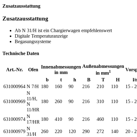
Zusatzausstattung
Zusatzausstattung
Ab N 31/H ist ein Chargierwagen empfehlenswert
Digitale Temperaturanzeige
Begasungssysteme
Technische Daten
Außenabmessungen
Innenabmessungen
Art.-Nr.
Ofen
Vorsp
1
in mm
in mm
b
t
h
B
T
H
l/
631000964
N 7/H
180
160
90
216
210
110
15 - 
N
11/H,
631000969
180
260
90
216
310
110
15 - 
N
11/HR
N
631000974
180
410
90
216
460
110
15 - 
17/HR
N
631000979
260
220
120
290
272
140
20 - 
31/H