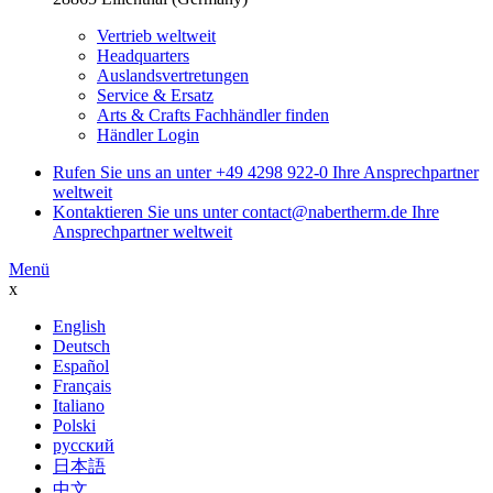
Vertrieb weltweit
Headquarters
Auslandsvertretungen
Service & Ersatz
Arts & Crafts Fachhändler finden
Händler Login
Rufen Sie uns an unter
+49 4298 922-0
Ihre Ansprechpartner
weltweit
Kontaktieren Sie uns unter
contact@nabertherm.de
Ihre
Ansprechpartner weltweit
Menü
x
English
Deutsch
Español
Français
Italiano
Polski
русский
日本語
中文