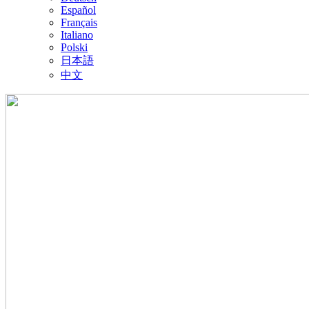
Español
Français
Italiano
Polski
日本語
中文