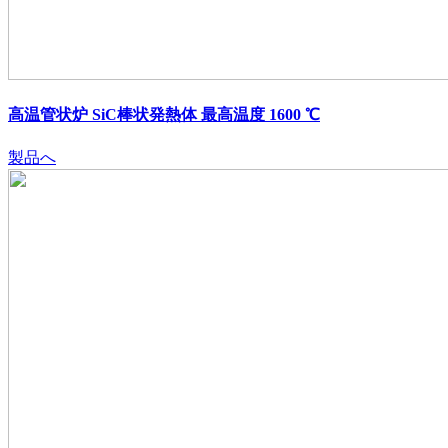
高温管状炉 SiC棒状発熱体 最高温度 1600 ℃
製品へ