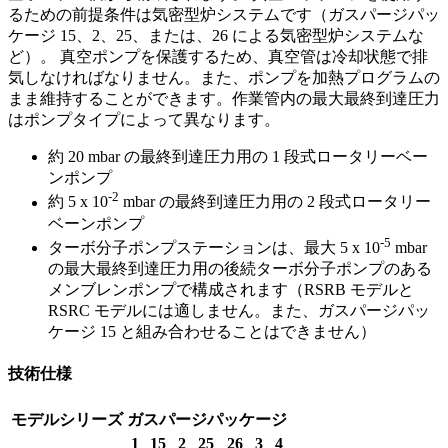
るための前提条件は気密型炉システムです（ガスパージパッ
ケージ 15、2、25、または、26 による気密型炉システムな
ど）。 真空ポンプを保護するため、真空管は冷却状態で排
気しなければなりません。また、ポンプを加熱プログラムの
まま維持することができます。作業管内の最大最終到達圧力
はポンプタイプによって異なります。
約 20 mbar の最終到達圧力用の 1 段式ロータリーベー
ンポンプ
-2
約 5 x 10
mbar の最終到達圧力用の 2 段式ロータリー
ベーンポンプ
-5
ターボ分子ポンプステーションは、最大 5 x 10
mbar
の最大最終到達圧力用の後続ターボ分子ポンプのある
メンブレンポンプで構成されます（RSRB モデルと
RSRC モデルには適しません。また、ガスパージパッ
ケージ 15 と組み合わせることはできません）
技術仕様
モデルシリーズ
ガスパージパッケージ
1
15
2
25
26
3
4