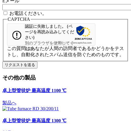
Eメール
お電話ください。
CAPTCHA
認証に失敗しました。 (ペ
ージを再読み込みしてくだ
さい)
別のブラウザを使用してく
プライバシー
-
Zencaptcha.com
この質問はあなたが人間の訪問者であるかどうかをテス
ださい
トし、自動化されたスパム送信を防ぐためのものです。
その他の製品
卓上型管状炉 最高温度 1100 ℃
製品へ
卓上型管状炉 最高温度 1300 ℃